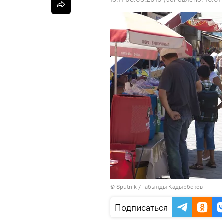
©
Sputnik / Табылды Кадырбеков
Подписаться