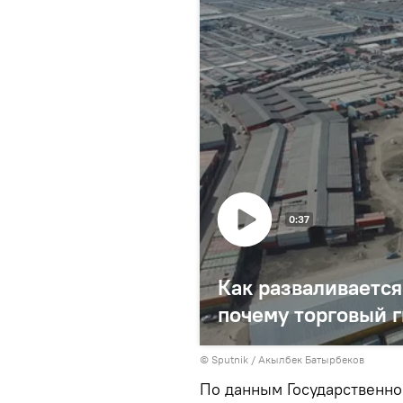
0:37
Как разваливается
почему торговый г
©
Sputnik
/ Акылбек Батырбеков
По данным Государственно