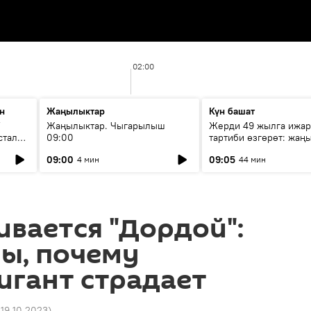
02:00
н
Жаңылыктар
Күн башат
F
Жаңылыктар. Чыгарылыш
Жерди 49 жылга ижар
стала
09:00
тартиби өзгөрөт: жаңы
эмнени көздөйт?
09:00
09:05
4 мин
44 мин
ивается "Дордой":
ы, почему
игант страдает
 19.10.2023
)