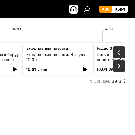
РУС
КЫРГ
03:00
04:00
Ежедневные новости
Радио Sputnik Кыр
ага берүү
Ежедневные новости. Выпуск
Пять ошибок котор
 талаптар
10:00
дорого обойтись п
жилья
10:01
10:04
3 мин
39 мин
г. Бишкек
89.3