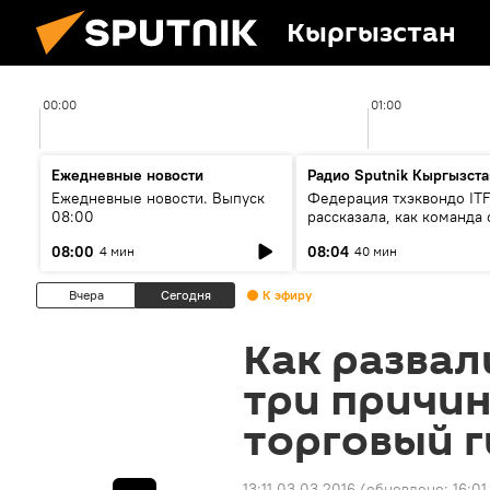
Кыргызстан
00:00
01:00
Ежедневные новости
Радио Sputnik Кыргызста
Ежедневные новости. Выпуск
Федерация тхэквондо IT
08:00
рассказала, как команда 
жертвой мошенников
08:00
08:04
4 мин
40 мин
Вчера
Сегодня
К эфиру
Как развал
три причин
торговый г
13:11 03.03.2016
(обновлено:
16:01