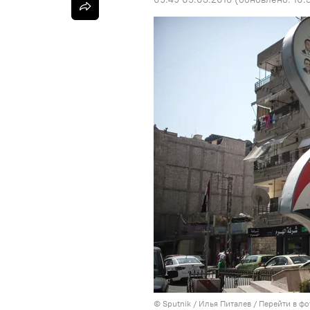
©
Sputnik
/ Илья Питалев
/
Перейти в фо