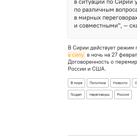
в ситуации по Сирии у
по различным вопроса
в мирных переговора
и совместными", — ск
В Сирии действует режим
в силу
в ночь на 27 феврал
Договоренность о перемир
России и США.
В мире
Политика
Новости
С
Госдеп
переговоры
Россия