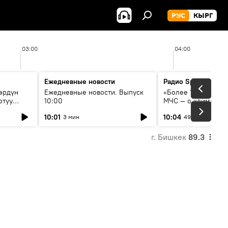
РУС
КЫРГ
03:00
04:00
Ежедневные новости
Радио Sputnik Кыр
өрдүн
Ежедневные новости. Выпуск
«Более 1200 сёл в 
отуу
10:00
МЧС — о климате, 
системе оповещен
10:01
10:04
3 мин
49 мин
населения
г. Бишкек
89.3