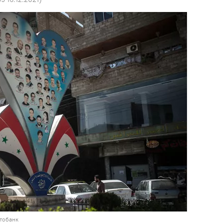
тобанк