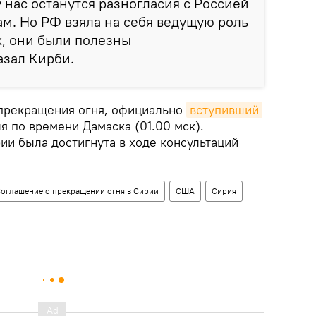
 нас останутся разногласия с Россией
м. Но РФ взяла на себя ведущую роль
х, они были полезны
азал Кирби.
 прекращения огня, официально
вступивший 
я по времени Дамаска (01.00 мск).
ии была достигнута в ходе консультаций
оглашение о прекращении огня в Сирии
США
Сирия