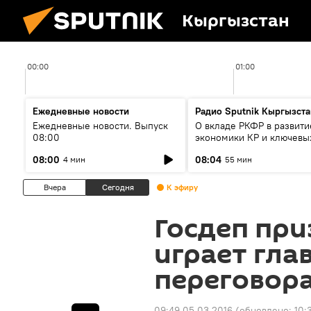
Кыргызстан
00:00
01:00
Ежедневные новости
Радио Sputnik Кыргызста
Ежедневные новости. Выпуск
О вкладе РКФР в развити
08:00
экономики КР и ключевы
секторах до 2030 года
08:00
08:04
4 мин
55 мин
Вчера
Сегодня
К эфиру
Госдеп при
играет гла
переговора
09:49 05.03.2016
(обновлено:
10: