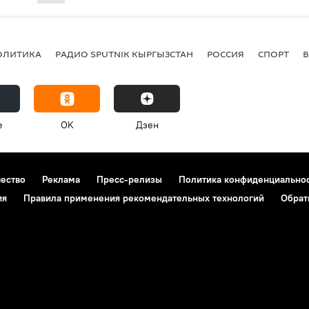
ОЛИТИКА
РАДИО SPUTNIK КЫРГЫЗСТАН
РОССИЯ
СПОРТ
e
OK
Дзен
чество
Реклама
Пресс-релизы
Политика конфиденциально
ия
Правила применения рекомендательных технологий
Обрат