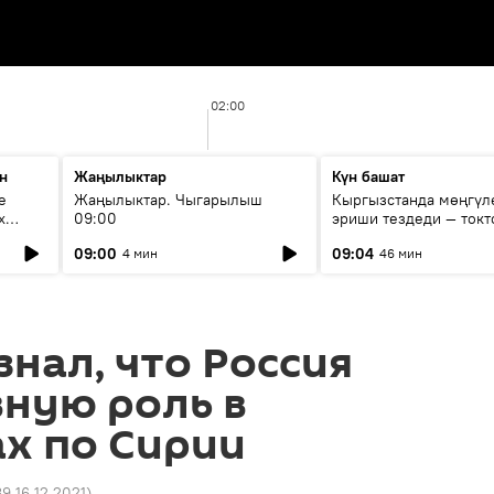
02:00
н
Жаңылыктар
Күн башат
е
Жаңылыктар. Чыгарылыш
Кыргызстанда мөңгүл
х
09:00
эриши тездеди — токт
мүмкүн эмеспи?
09:00
09:04
4 мин
46 мин
знал, что Россия
вную роль в
х по Сирии
39 16.12.2021
)