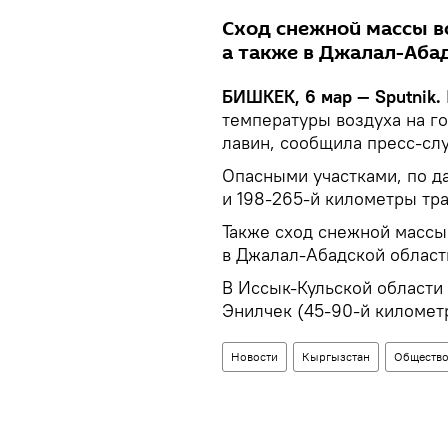
Сход снежной массы в
а также в Джалал-Аба
БИШКЕК, 6 мар — Sputnik.
температуры воздуха на г
лавин, сообщила пресс-сл
Опасными участками, по да
и 198-265-й километры тр
Также сход снежной массы
в Джалал-Абадской област
В Иссык-Кульской области 
Энилчек (45-90-й километ
Новости
Кыргызстан
Обществ