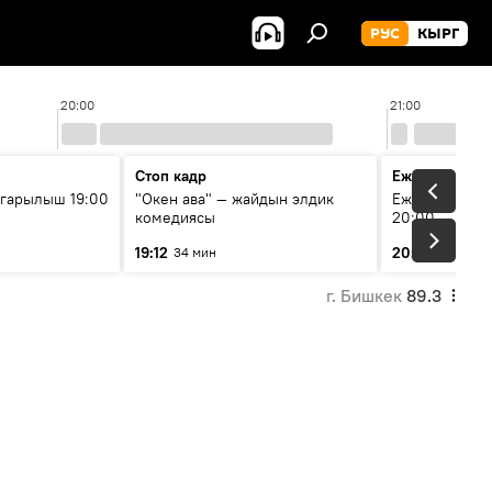
РУС
КЫРГ
20:00
21:00
Стоп кадр
Ежедневные 
гарылыш 19:00
"Окен ава" — жайдын элдик
Ежедневные н
комедиясы
20:00
19:12
20:01
34 мин
7 мин
г. Бишкек
89.3