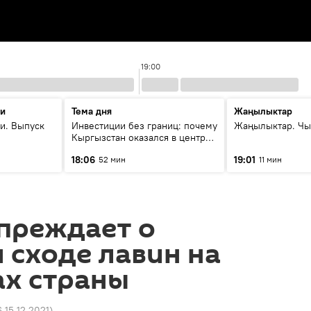
19:00
ти
Тема дня
Жаңылыктар
и. Выпуск
Инвестиции без границ: почему
Жаңылыктар. Чы
Кыргызстан оказался в центре
внимания бизнеса
18:06
19:01
52 мин
11 мин
преждает о
 сходе лавин на
ах страны
6 15.12.2021
)