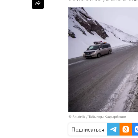
©
Sputnik / Табылды Кадырбеков
Подписаться