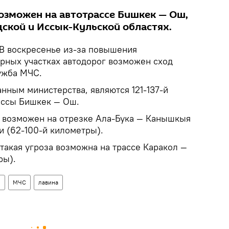
озможен на автотрассе Бишкек — Ош,
дской и Иссык-Кульской областях.
В воскресенье из-за повышения
орных участках автодорог возможен сход
ужба МЧС.
нным министерства, являются 121-137-й
ассы Бишкек — Ош.
 возможен на отрезке Ала-Бука — Канышкыя
и (62-100-й километры).
такая угроза возможна на трассе Каракол —
ры).
о
МЧС
лавина