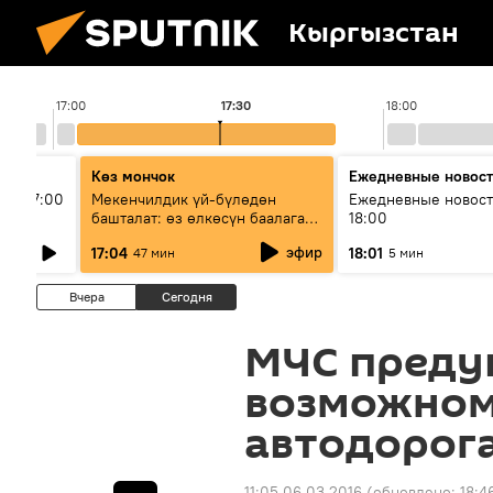
Кыргызстан
17:00
17:30
18:00
Көз мончок
Ежедневные новос
ыш 17:00
Мекенчилдик үй-бүлөдөн
Ежедневные новост
башталат: өз өлкөсүн баалаган
18:00
муунду кантип тарбиялоо
эфир
17:04
18:01
47 мин
5 мин
керек?
Вчера
Сегодня
МЧС преду
возможном
автодорог
11:05 06.03.2016
(обновлено:
18:4