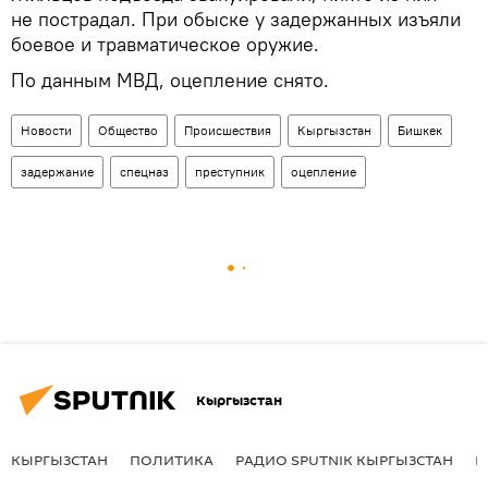
не пострадал. При обыске у задержанных изъяли
боевое и травматическое оружие.
По данным МВД, оцепление снято.
Новости
Общество
Происшествия
Кыргызстан
Бишкек
задержание
спецназ
преступник
оцепление
Кыргызстан
КЫРГЫЗСТАН
ПОЛИТИКА
РАДИО SPUTNIK КЫРГЫЗСТАН
Р