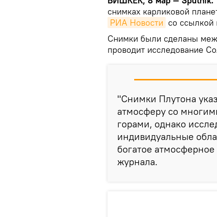
БИШКЕК, 8 мар — Sputnik.
снимках карликовой плане
РИА Новости
со ссылкой 
Снимки были сделаны меж
проводит исследование Сол
"Снимки Плутона ука
атмосферу со многим
горами, однако иссле
индивидуальные облак
богатое атмосферное 
журнала.