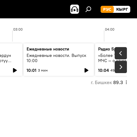
РУС
КЫРГ
03:00
04:00
Ежедневные новости
Радио Sputnik Кыр
өрдүн
Ежедневные новости. Выпуск
«Более 1200 сёл в 
отуу
10:00
МЧС — о климате, 
системе оповещен
10:01
10:04
3 мин
49 мин
населения
г. Бишкек
89.3