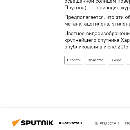
освещенной солнцем повер
Плутона)", — приводит жур
Предполагается, что эти о
метана, ацетилена, этилена
Цветное видеоизображение
крупнейшего спутника Ха
опубликовали в июне 2015 
Новости
Общество
В мире
Кыргызстан
КЫРГЫЗСТАН
П