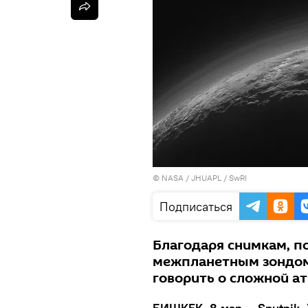
© NASA / JHUAPL / SwRI
Подписаться
Благодаря снимкам, п
межпланетным зондом 
говорить о сложной а