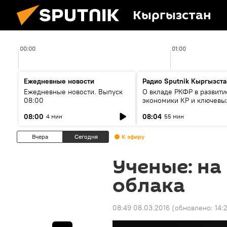
Кыргызстан
00:00
01:00
Ежедневные новости
Радио Sputnik Кыргызста
Ежедневные новости. Выпуск
О вкладе РКФР в развити
08:00
экономики КР и ключевы
секторах до 2030 года
08:00
08:04
4 мин
55 мин
Вчера
Сегодня
К эфиру
Ученые: на
облака
08:49 08.03.2016
(обновлено:
14: