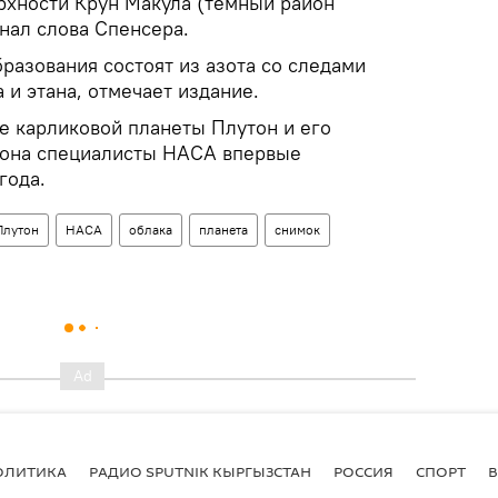
хности Крун Макула (темный район
нал слова Спенсера.
бразования состоят из азота со следами
 и этана, отмечает издание.
 карликовой планеты Плутон и его
рона специалисты НАСА впервые
года.
Плутон
НАСА
облака
планета
снимок
ОЛИТИКА
РАДИО SPUTNIK КЫРГЫЗСТАН
РОССИЯ
СПОРТ