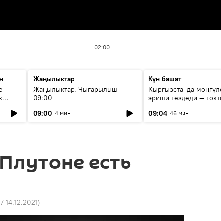
02:00
н
Жаңылыктар
Күн башат
е
Жаңылыктар. Чыгарылыш
Кыргызстанда мөңгүл
х
09:00
эриши тездеди — токт
мүмкүн эмеспи?
09:00
09:04
4 мин
46 мин
 Плутоне есть
27 14.12.2021
)