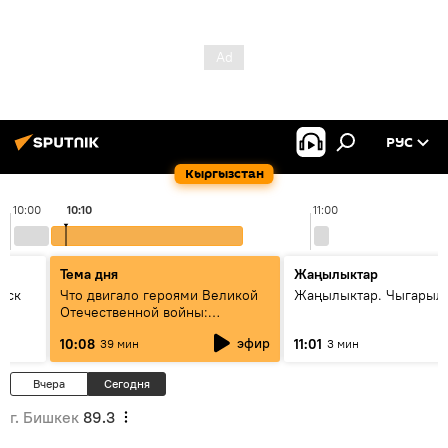
РУС
Кыргызстан
10:00
10:10
11:00
Тема дня
Жаңылыктар
уск
Что двигало героями Великой
Жаңылыктар. Чыгарылы
Отечественной войны:
вспоминая Чолпонбая
эфир
10:08
11:01
39 мин
3 мин
Тулебердиева
Вчера
Сегодня
г. Бишкек
89.3