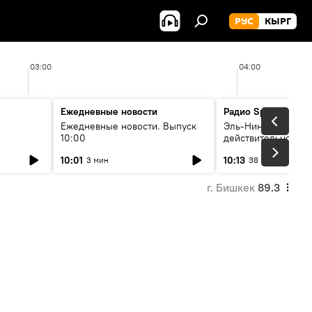
РУС
КЫРГ
03:00
04:00
Ежедневные новости
Радио Sputnik Кыр
Ежедневные новости. Выпуск
Эль-Ниньо, жара и 
10:00
действительно вли
 өнүгүү
погоду в Кыргызст
10:01
10:13
3 мин
38 мин
г. Бишкек
89.3