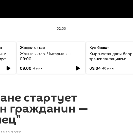
02:00
н
Жаңылыктар
Күн башат
я и
Жаңылыктар. Чыгарылыш
Кыргызстандагы боор
дут
09:00
трансплантациясы:
жетишкендиктер жана
09:00
09:04
4 мин
46 мин
келечеги
ане стартует
ин гражданин —
нец"
 15.12.2021
)