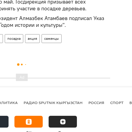
о май. Госдирекция призывает всех
инять участие в посадке деревьев.
езидент Алмазбек Атамбаев подписал Указ
Годом истории и культуры".
о
посадка
акция
саженцы
ОЛИТИКА
РАДИО SPUTNIK КЫРГЫЗСТАН
РОССИЯ
СПОРТ