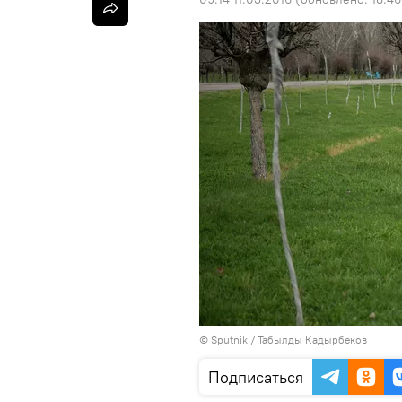
©
Sputnik / Табылды Кадырбеков
Подписаться