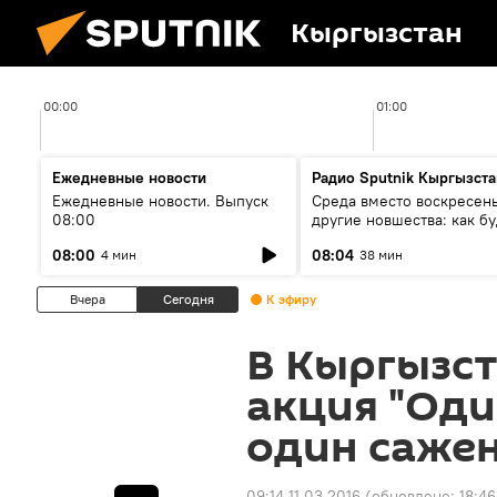
Кыргызстан
00:00
01:00
Ежедневные новости
Радио Sputnik Кыргызста
Ежедневные новости. Выпуск
Среда вместо воскресень
08:00
другие новшества: как бу
проходить выборы в КР?
08:00
08:04
4 мин
38 мин
Вчера
Сегодня
К эфиру
В Кыргызст
акция "Од
один саже
09:14 11.03.2016
(обновлено:
18:46