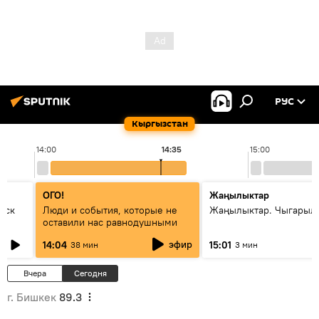
РУС
Кыргызстан
14:00
14:35
15:00
ОГО!
Жаңылыктар
уск
Люди и события, которые не
Жаңылыктар. Чыгарыл
оставили нас равнодушными
эфир
14:04
15:01
38 мин
3 мин
Вчера
Сегодня
г. Бишкек
89.3