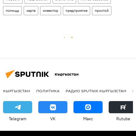
помощь
карта
инвестор
предприятие
простой
Кыргызстан
КЫРГЫЗСТАН
ПОЛИТИКА
РАДИО SPUTNIK КЫРГЫЗСТАН
Р
Telegram
VK
Макс
Rutube