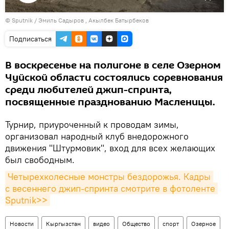
Воспроизвести
©
Sputnik / Эмиль Садыров
видео
, Акылбек Батырбеков
Подписаться
В воскресенье на полигоне в селе Озерном
Чуйской области состоялись соревнования
среди любителей джип-спринта,
посвященные празднованию Масленицы.
Турнир, приуроченный к проводам зимы,
организовал народный клуб внедорожного
движения "Штурмовик", вход для всех желающих
был свободным.
Четырехколесные монстры бездорожья. Кадры 
с весеннего джип-спринта смотрите в фотоленте 
Sputnik>>
Новости
Кыргызстан
видео
Общество
спорт
Озерное