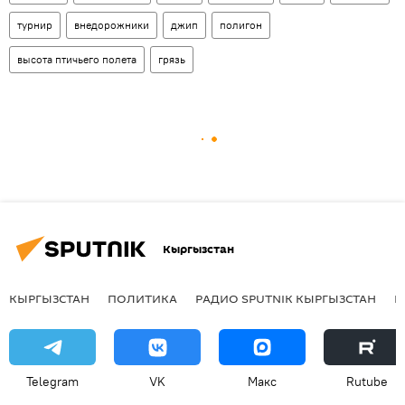
турнир
внедорожники
джип
полигон
высота птичьего полета
грязь
Кыргызстан
КЫРГЫЗСТАН
ПОЛИТИКА
РАДИО SPUTNIK КЫРГЫЗСТАН
Р
Telegram
VK
Макс
Rutube