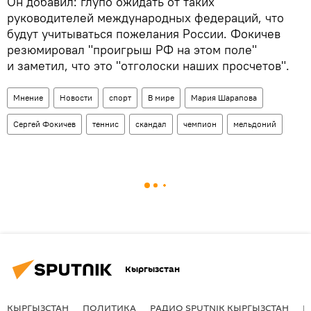
Он добавил: глупо ожидать от таких
руководителей международных федераций, что
будут учитываться пожелания России. Фокичев
резюмировал "проигрыш РФ на этом поле"
и заметил, что это "отголоски наших просчетов".
Мнение
Новости
спорт
В мире
Мария Шарапова
Сергей Фокичев
теннис
скандал
чемпион
мельдоний
Кыргызстан
КЫРГЫЗСТАН
ПОЛИТИКА
РАДИО SPUTNIK КЫРГЫЗСТАН
Р