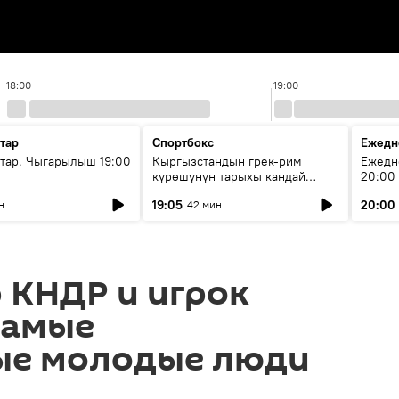
18:00
19:00
тар
Спортбокс
Ежедн
ар. Чыгарылыш 19:00
Кыргызстандын грек-рим
Ежедн
күрөшүнүн тарыхы кандай
20:00
башталган?
19:05
20:00
н
42 мин
 КНДР и игрок
самые
ые молодые люди