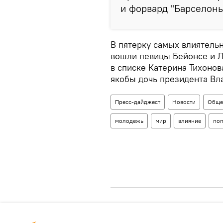
и форвард "Барселоны
В пятерку самых влиятель
вошли певицы Бейонсе и Л
в списке Катерина Тихонов
якобы дочь президента Вл
Пресс-дайджест
Новости
Обще
молодежь
мир
влияние
поп