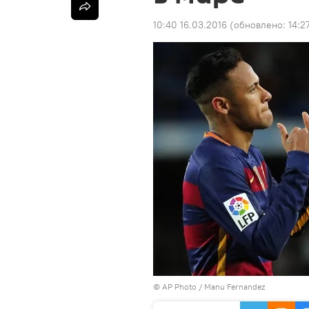
10:40 16.03.2016
(обновлено:
14:2
©
AP Photo
/ Manu Fernandez