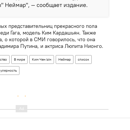
" Неймар", — сообщает издание.
ных представительниц прекрасного пола
еди Гага, модель Ким Кардашьян. Также
а, о которой в СМИ говорилось, что она
адимира Путина, и актриса Люпита Нионго.
ство
В мире
Ким Чен Ын
Неймар
список
улярность