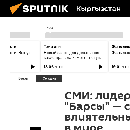
Кыргызстан
17:00
 новости
Тема дня
Жаңылык
новости. Выпуск
Новый закон для дольщиков:
Жаңылыкт
какие правила изменят покупку
квартир
18:06
19:01
41 мин
4 ми
Вчера
Сегодня
СМИ: лидер
"Барсы" — 
влиятельн
в мире