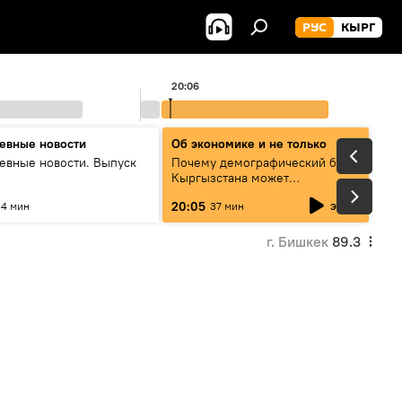
РУС
КЫРГ
20:06
евные новости
Об экономике и не только
евные новости. Выпуск
Почему демографический бум
Кыргызстана может
превратиться в проблему и как
эфир
20:05
4 мин
37 мин
этого избежать
г. Бишкек
89.3