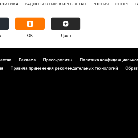
ОЛИТИКА
РАДИО SPUTNIK КЫРГЫЗСТАН
РОССИЯ
СПОРТ
e
OK
Дзен
чество
Реклама
Пресс-релизы
Политика конфиденциально
ия
Правила применения рекомендательных технологий
Обрат