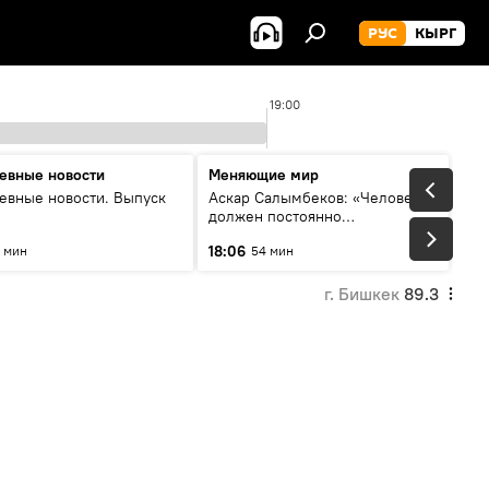
РУС
КЫРГ
19:00
евные новости
Меняющие мир
евные новости. Выпуск
Аскар Салымбеков: «Человек
должен постоянно
совершенствоваться»
18:06
 мин
54 мин
г. Бишкек
89.3