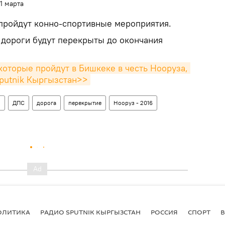
1 марта
 пройдут конно-спортивные мероприятия.
 дороги будут перекрыты до окончания
оторые пройдут в Бишкеке в честь Нооруза, 
putnik Кыргызстан>>
о
ДПС
дорога
перекрытие
Нооруз - 2016
ОЛИТИКА
РАДИО SPUTNIK КЫРГЫЗСТАН
РОССИЯ
СПОРТ