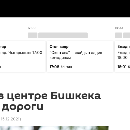
17:00
18:00
тар
Стоп кадр
Ежедн
ар. Чыгарылыш 17:00
"Окен ава" — жайдын элдик
Ежедн
комедиясы
18:00
17:08
18:01
н
34 мин
5
в центре Бишкека
 дороги
 15.12.2021
)