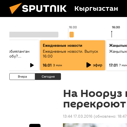
Кыргызстан
16:00
16:30
Ежедневные новости
Жаңылык
н тарбияланган
Ежедневные новости. Выпуск
Жаңылыкт
й болобу?
16:00
жашоосунда
эфир
16:01
17:01
3 мин
7 ми
орду
Вчера
Сегодня
На Нооруз 
перекроют
13:44 17.03.2016
(обновлено:
18:47