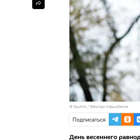
©
Sputnik / Табылды Кадырбеков
Подписаться
День весеннего равнод