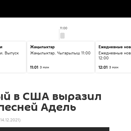
11:00
ти
Жаңылыктар
Ежедневные нов
и. Выпуск
Жаңылыктар. Чыгарылыш 11:00
Ежедневные нов
12:00
11:01
12:01
3 мин
3 мин
й в США выразил
песней Адель
 14.12.2021
)