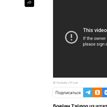
© Youtube \ M Live
Подписаться
Брайан Тэйлор из штат