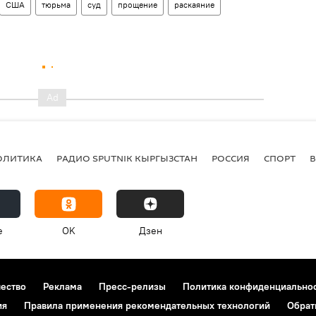
США
тюрьма
суд
прощение
раскаяние
ОЛИТИКА
РАДИО SPUTNIK КЫРГЫЗСТАН
РОССИЯ
СПОРТ
e
OK
Дзен
чество
Реклама
Пресс-релизы
Политика конфиденциально
ия
Правила применения рекомендательных технологий
Обрат