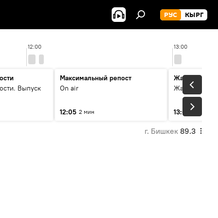
РУС
КЫРГ
12:00
13:00
ости
Максимальный репост
Жаңылыктар
ости. Выпуск
On air
Жаңылыктар.
12:05
13:01
2 мин
3 мин
г. Бишкек
89.3