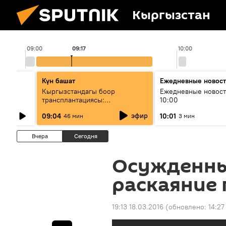
Кыргызстан
09:00
09:17
10:00
Күн башат
Ежедневные новос
лыш
Кыргызстандагы боор
Ежедневные новост
трансплантациясы:
10:00
жетишкендиктер жана өнүгүү
эфир
09:04
10:01
46 мин
3 мин
келечеги
Вчера
Сегодня
Осужденны
раскаяние 
19:13 18.03.2016
(обновлено:
14:27