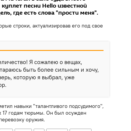
 куплет песни Hello известной
ль, где есть слова "прости меня".
орые строки, актуализировав его под свое
еличество! Я сожалею о вещах,
стараюсь быть более сильным и хочу,
верь, которую я выбрал, уже
ор.
метил навыки "талантливого подсудимого",
к 17 годам тюрьмы. Он был осужден
 перевозку оружия.