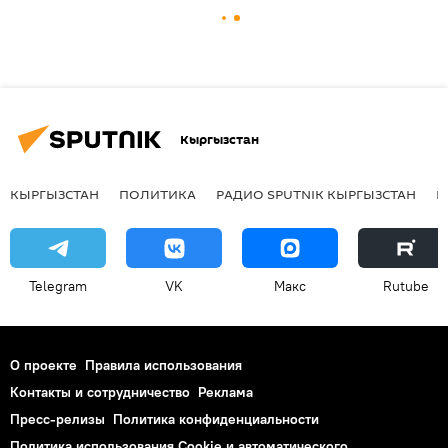
Кыргызстан
КЫРГЫЗСТАН
ПОЛИТИКА
РАДИО SPUTNIK КЫРГЫЗСТАН
Р
Telegram
VK
Макс
Rutube
О проекте
Правила использования
Контакты и сотрудничество
Реклама
Пресс-релизы
Политика конфиденциальности
Политика использования Cookie и автоматического