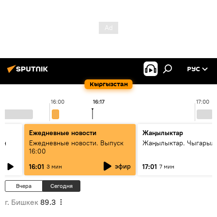
РУС
Кыргызстан
16:00
16:17
17:00
Ежедневные новости
Жаңылыктар
ан
Ежедневные новости. Выпуск
Жаңылыктар. Чыгарыл
16:00
эфир
16:01
17:01
3 мин
7 мин
Вчера
Сегодня
г. Бишкек
89.3