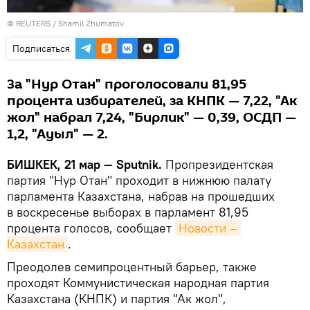
©
REUTERS
/ Shamil Zhumatov
Подписаться
За "Нур Отан" проголосовали 81,95
процента избирателей, за КНПК — 7,22, "Ак
жол" набрал 7,24, "Бирлик" — 0,39, ОСДП —
1,2, "Ауыл" — 2.
БИШКЕК, 21 мар — Sputnik.
Пропрезидентская
партия "Нур Отан" проходит в нижнюю палату
парламента Казахстана, набрав на прошедших
в воскресенье выборах в парламент 81,95
процента голосов, сообщает
Новости – 
Казахстан
.
Преодолев семипроцентный барьер, также
проходят Коммунистическая народная партия
Казахстана (КНПК) и партия "Ак жол",