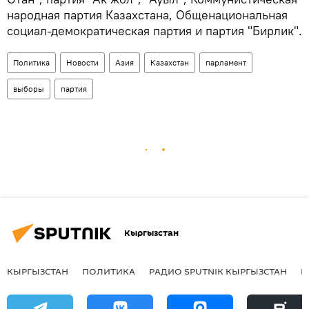
народная партия Казахстана, Общенациональная
социал-демократическая партия и партия "Бирлик".
Политика
Новости
Азия
Казахстан
парламент
выборы
партия
Кыргызстан
КЫРГЫЗСТАН
ПОЛИТИКА
РАДИО SPUTNIK КЫРГЫЗСТАН
Р