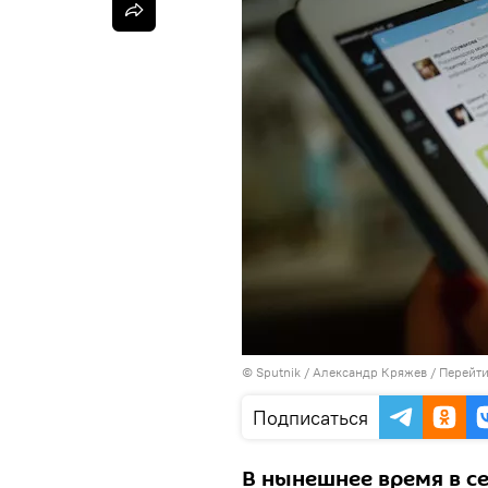
©
Sputnik
/ Александр Кряжев
/
Перейти
Подписаться
В нынешнее время в с