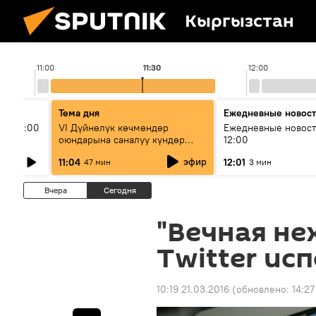
Кыргызстан
11:00
11:30
12:00
Тема дня
Ежедневные новос
ыш 11:00
VI Дүйнөлүк көчмөндөр
Ежедневные новост
оюндарына саналуу күндөр
12:00
калды: даярдык иштери кайсы
эфир
11:04
12:01
47 мин
3 мин
этапка жетти?
Вчера
Сегодня
"Вечная не
Twitter ис
10:19 21.03.2016
(обновлено:
14:27