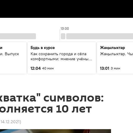
13:00
ти
Будь в курсе
Жаңылыктар
и. Выпуск
Как сохранить города и сёла
Жаңылыктар. Чы
комфортными: мнение учёных
Евразии
12:04
13:01
40 мин
3 мин
хватка" символов:
полняется 10 лет
 14.12.2021
)