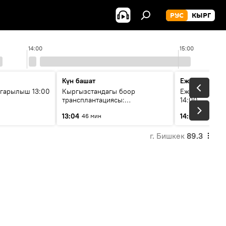
РУС
КЫРГ
14:00
15:00
Күн башат
Ежедневные 
гарылыш 13:00
Кыргызстандагы боор
Ежедневные н
трансплантациясы:
14:00
жетишкендиктер жана өнүгүү
13:04
14:01
46 мин
3 мин
келечеги
г. Бишкек
89.3