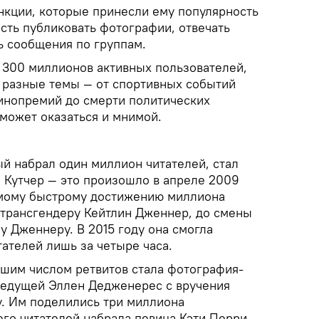
нкции, которые принесли ему популярность
сть публиковать фотографии, отвечать
ь сообщения по группам.
е 300 миллионов активных пользователей,
 разные темы — от спортивных событий
кинопремий до смерти политических
, может оказаться и мнимой.
й набрал один миллион читателей, стал
 Кутчер — это произошло в апреле 2009
амому быстрому достижению миллиона
трансгендеру Кейтлин Дженнер, до смены
у Дженнеру. В 2015 году она смогла
ателей лишь за четыре часа.
шим числом ретвитов стала фотография-
ведущей Эллен Дедженерес с вручения
у. Им поделились три миллиона
его читателей набрала певица Кэти Перри —