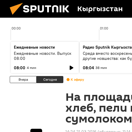
Кыргызстан
00:00
01:00
Ежедневные новости
Радио Sputnik Кыргызста
Ежедневные новости. Выпуск
Среда вместо воскресень
08:00
другие новшества: как бу
проходить выборы в КР?
08:00
08:04
4 мин
38 мин
Вчера
Сегодня
К эфиру
На площади
хлеб, пели
сумолоко
14:24 21.03.2016
(обновлено:
11:1