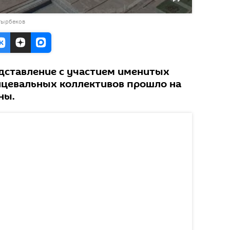
тырбеков
дставление с участием именитых
нцевальных коллективов прошло на
ны.