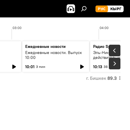
РУС
КЫРГ
03:00
04:00
Ежедневные новости
Радио Sputnik Кыр
Ежедневные новости. Выпуск
Эль-Ниньо, жара и 
10:00
действительно вли
 өнүгүү
погоду в Кыргызст
10:01
10:13
3 мин
38 мин
г. Бишкек
89.3