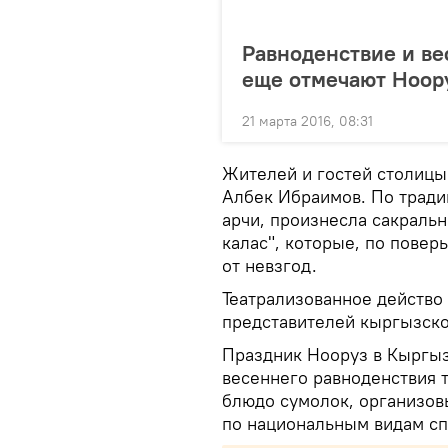
Равноденствие и ве
еще отмечают Ноор
21 марта 2016, 08:31
Жителей и гостей столицы
Албек Ибраимов. По трад
арчи, произнесла сакральн
калас", которые, по повер
от невзгод.
Театрализованное действо
представителей кыргызско
Праздник Нооруз в Кыргызс
весеннего равноденствия 
блюдо сумолок, организов
по национальным видам сп