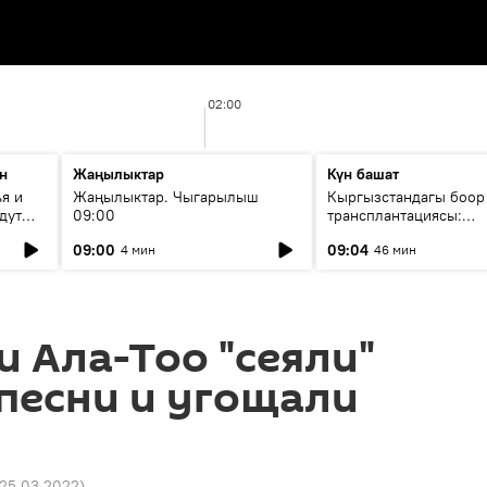
02:00
н
Жаңылыктар
Күн башат
я и
Жаңылыктар. Чыгарылыш
Кыргызстандагы боор
дут
09:00
трансплантациясы:
жетишкендиктер жана
09:00
09:04
4 мин
46 мин
келечеги
 Ала-Тоо "сеяли"
 песни и угощали
м
4 25.03.2022
)