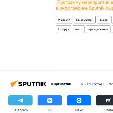
Программу мероприятий в 
в инфографике Sputnik Кы
Новости
Кыргызстан
видео
Нооруз
театр
празднование
Кыргызстан
КЫРГЫЗСТАН
П
Telegram
VK
Макс
Rutub