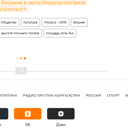
Бишкеке в честь Нооруза смотрите 
ргызстан>>
Общество
Культура
Нооруз - 2016
Бишкек
высота птичьего полета
площадь Ала-Тоо
ОЛИТИКА
РАДИО SPUTNIK КЫРГЫЗСТАН
РОССИЯ
СПОРТ
e
OK
Дзен