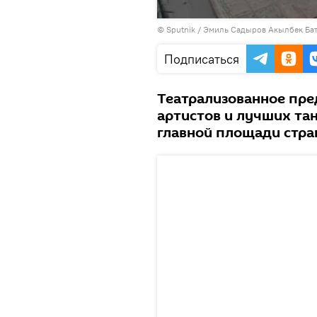
Воспроизвести
©
Sputnik / Эмиль Садыров
видео
Акылбек Ба
Подписаться
Театрализованное пре
артистов и лучших та
главной площади стра