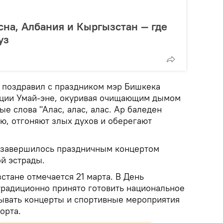
сна, Албания и Кыргызстан — где
уз
 поздравил с праздником мэр Бишкека
иции Умай-эне, окуривая очищающим дымом
ые слова "Алас, алас, алас. Ар баледен
ью, отгоняют злых духов и оберегают
 завершилось праздничным концертом
й эстрады.
тане отмечается 21 марта. В День
традиционно принято готовить национальное
ывать концерты и спортивные мероприятия
орта.