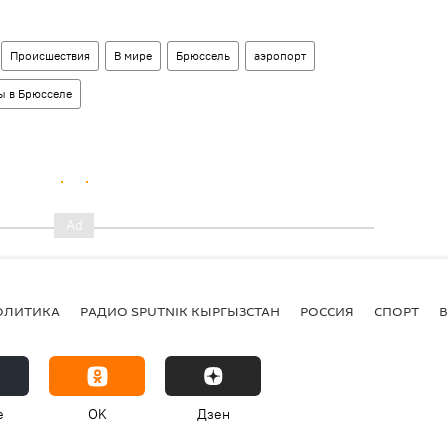
Происшествия
В мире
Брюссель
аэропорт
ы в Брюсселе
ОЛИТИКА
РАДИО SPUTNIK КЫРГЫЗСТАН
РОССИЯ
СПОРТ
e
OK
Дзен