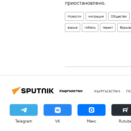
приостановлено.
Новости
миграция
Общество
взрыв
гибель
теракт
Взрыв
Кыргызстан
КЫРГЫЗСТАН
П
Telegram
VK
Макс
Rutub