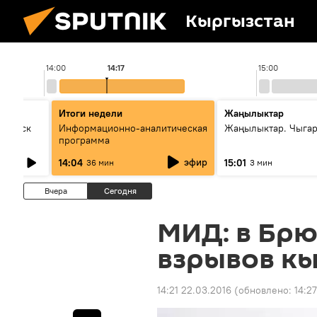
Кыргызстан
14:00
14:17
15:00
Итоги недели
Жаңылыктар
Выпуск
Информационно-аналитическая
Жаңылыктар. Чыга
программа
эфир
14:04
15:01
36 мин
3 мин
Вчера
Сегодня
МИД: в Брю
взрывов кы
14:21 22.03.2016
(обновлено:
14:27