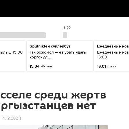
16:00
Sputnikteн сүйлөйбүз
Ежедневные нов
рылыш 15:00
Так божомол — өз убагындагы
Ежедневные нов
коргонуу:
16:00
гидрометеорологиялык кызмат
15:04
16:01
45 мин
3 мин
кантип өркүндөтүлүүдө
сселе среди жертв
ргызстанцев нет
 14.12.2021
)