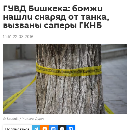
ГУВД Бишкека: бомжи
нашли снаряд от танка,
вызваны саперы ГКНБ
15:51 22.03.2016
©
Sputnik
/ Михаил Дудин
Подписаться