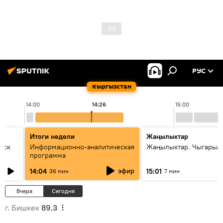
РУС
Кыргызстан
14:00
14:26
15:00
Итоги недели
Жаңылыктар
уск
Информационно-аналитическая
Жаңылыктар. Чыгарыл
программа
эфир
14:04
15:01
36 мин
7 мин
Вчера
Сегодня
г. Бишкек
89.3