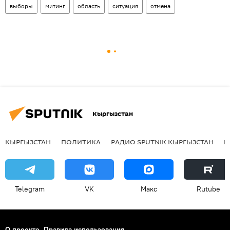
выборы
митинг
область
ситуация
отмена
Кыргызстан
КЫРГЫЗСТАН
ПОЛИТИКА
РАДИО SPUTNIK КЫРГЫЗСТАН
Р
Telegram
VK
Макс
Rutube
О проекте
Правила использования