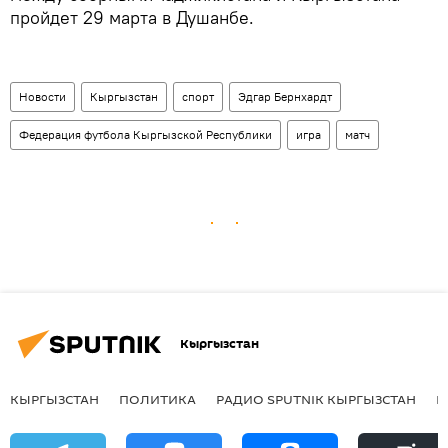
пройдет 29 марта в Душанбе.
Новости
Кыргызстан
спорт
Эдгар Бернхардт
Федерация футбола Кыргызской Республики
игра
матч
Кыргызстан
КЫРГЫЗСТАН
ПОЛИТИКА
РАДИО SPUTNIK КЫРГЫЗСТАН
Р