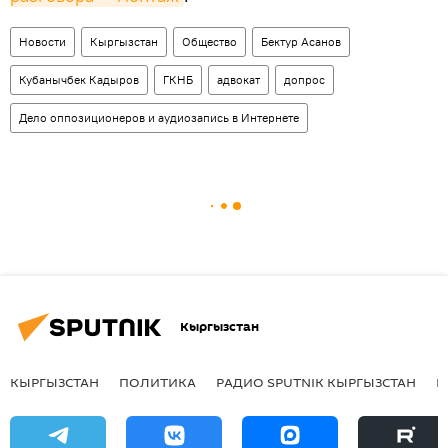
Новости
Кыргызстан
Общество
Бектур Асанов
Кубанычбек Кадыров
ГКНБ
адвокат
допрос
Дело оппозиционеров и аудиозапись в Интернете
Кыргызстан
КЫРГЫЗСТАН
ПОЛИТИКА
РАДИО SPUTNIK КЫРГЫЗСТАН
Р