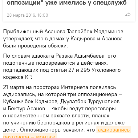
оппозиции" уже имелись у спецслужб
23 марта 2016, 13:00
Приближенный Асанова Таалайбек Мадеминов
утверждает, что в домах у Кадырова и Асанова
были проведены обыски.
По словам адвоката Разака Ашымбаева, его
подопечные подозреваются в действиях,
подпадающих под статьи 27 и 295 Уголовного
кодекса КР.
21 марта на просторах Интернета появилась
аудиозапись, на которой три оппозиционера —
Кубанычбек Кадыров, Дуулатбек Турдуналиев
и Бектур Асанов — якобы ведут переговоры
о насильственном захвате власти, планах
по учинению беспорядков в регионах и дележе
денег. Оппозиционеры заявили, что
аудиозапись 
разговора — монтаж
.