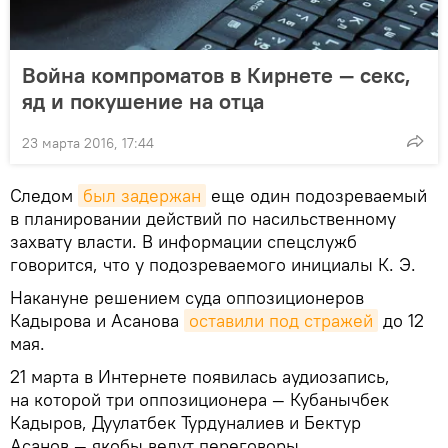
Война компроматов в Кирнете — секс,
яд и покушение на отца
23 марта 2016, 17:44
Следом
был задержан
еще один подозреваемый
в планировании действий по насильственному
захвату власти. В информации спецслужб
говорится, что у подозреваемого инициалы К. Э.
Накануне решением суда оппозиционеров
Кадырова и Асанова
оставили под стражей
до 12
мая.
21 марта в Интернете появилась аудиозапись,
на которой три оппозиционера — Кубанычбек
Кадыров, Дуулатбек Турдуналиев и Бектур
Асанов — якобы ведут переговоры