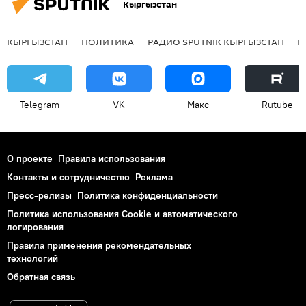
Кыргызстан
КЫРГЫЗСТАН
ПОЛИТИКА
РАДИО SPUTNIK КЫРГЫЗСТАН
Р
Telegram
VK
Макс
Rutube
О проекте
Правила использования
Контакты и сотрудничество
Реклама
Пресс-релизы
Политика конфиденциальности
Политика использования Cookie и автоматического
логирования
Правила применения рекомендательных
технологий
Обратная связь