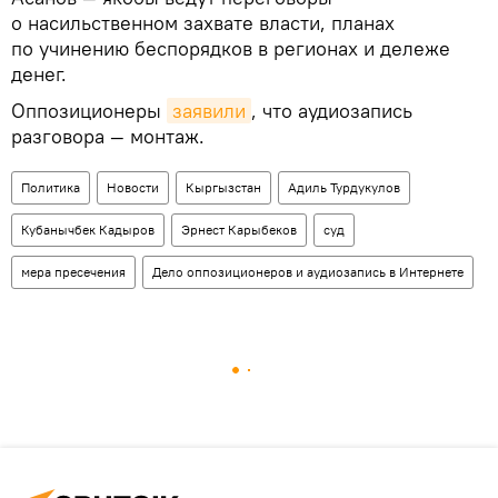
о насильственном захвате власти, планах
по учинению беспорядков в регионах и дележе
денег.
Оппозиционеры
заявили
, что аудиозапись
разговора — монтаж.
Политика
Новости
Кыргызстан
Адиль Турдукулов
Кубанычбек Кадыров
Эрнест Карыбеков
суд
мера пресечения
Дело оппозиционеров и аудиозапись в Интернете