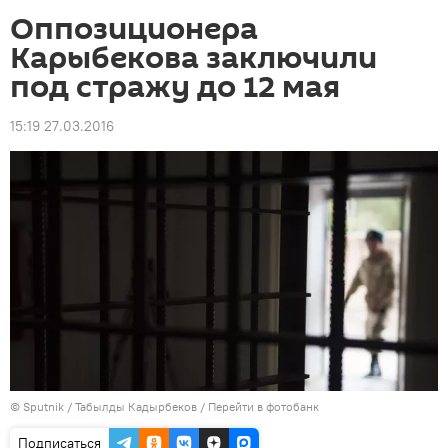
Оппозиционера
Карыбекова заключили
под стражу до 12 мая
15:19 27.03.2016
©
Sputnik
/ Табылды Кадырбеков
/
Перейти в фотобанк
Подписаться