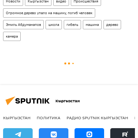
Новости
Кыргызстан
видео
Происшествия
Огромное дерево упало на машину, погиб человек
Эмиль Абдуманапов
школа
гибель
машина
дерево
камера
Кыргызстан
КЫРГЫЗСТАН
ПОЛИТИКА
РАДИО SPUTNIK КЫРГЫЗСТАН
Р