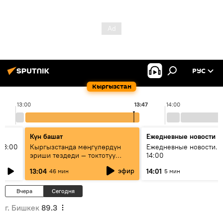
РУС
Кыргызстан
13:00
13:47
14:00
Күн башат
Ежедневные новости
13:00
Кыргызстанда мөңгүлөрдүн
Ежедневные новости. 
эриши тездеди — токтотуу
14:00
мүмкүн эмеспи?
эфир
13:04
14:01
46 мин
5 мин
Вчера
Сегодня
г. Бишкек
89.3