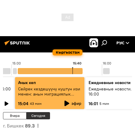
РУС
Кыргызстан
15:00
15:40
16:00
Ачык кеп
Ежедневные новости
15:00
Сейрек кездешүүчү куштун изи
Ежедневные новости. 
менен: анын миграциялык
16:00
жолу эмнеден кабар берет?
эфир
15:04
16:01
43 мин
5 мин
Вчера
Сегодня
г. Бишкек
89.3