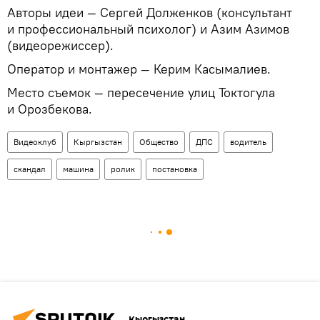
Авторы идеи — Сергей Долженков (консультант
и профессиональный психолог) и Азим Азимов
(видеорежиссер).
Оператор и монтажер — Керим Касымалиев.
Место съемок — пересечение улиц Токтогула
и Орозбекова.
Видеоклуб
Кыргызстан
Общество
ДПС
водитель
скандал
машина
ролик
постановка
Кыргызстан