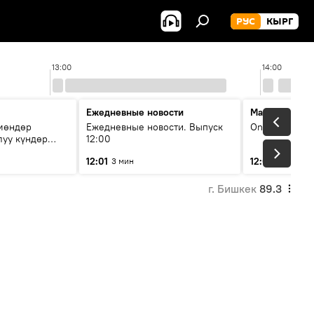
РУС
КЫРГ
13:00
14:00
Ежедневные новости
Максимальны
чмөндөр
Ежедневные новости. Выпуск
On air
луу күндөр
12:00
иштери кайсы
12:01
12:05
3 мин
2 мин
г. Бишкек
89.3