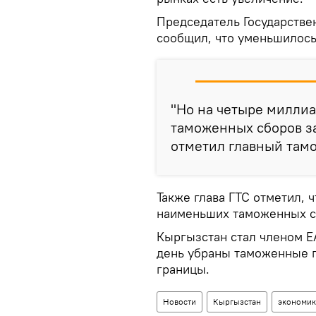
Председатель Государств
сообщил, что уменьшилось
"Но на четыре милли
таможенных сборов за
отметил главный там
Также глава ГТС отметил, 
наименьших таможенных с
Кыргызстан стал членом ЕА
день убраны таможенные п
границы.
Новости
Кыргызстан
экономик