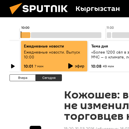
Кыргызстан
10:00
11:00
Ежедневные новости
Тема дня
өрдүн
Ежедневные новости. Выпуск
«Более 1200 сёл в 
туу
10:00
МЧС — о климате, л
системе оповещен
эфир
10:01
10:08
7 мин
49 мин
населения
Вчера
Сегодня
Кожошев: в
не изменил
торговцев 
15:20 31.03.2016
(обновлено:
16:0