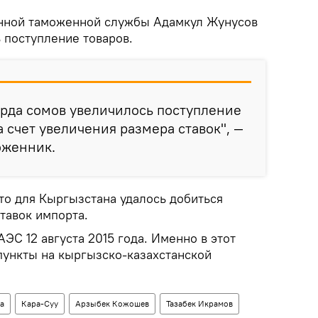
енной таможенной службы Адамкул Жунусов
 поступление товаров.
арда сомов увеличилось поступление
 счет увеличения размера ставок", —
оженник.
что для Кыргызстана удалось добиться
тавок импорта.
ЭС 12 августа 2015 года. Именно в этот
ункты на кыргызско-казахстанской
а
Кара-Суу
Арзыбек Кожошев
Тазабек Икрамов