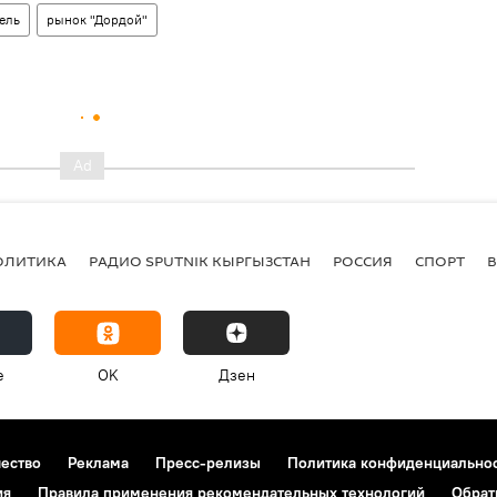
ель
рынок "Дордой"
ОЛИТИКА
РАДИО SPUTNIK КЫРГЫЗСТАН
РОССИЯ
СПОРТ
e
OK
Дзен
чество
Реклама
Пресс-релизы
Политика конфиденциально
ия
Правила применения рекомендательных технологий
Обрат