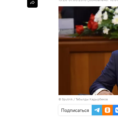
©
Sputnik / Табылды Кадырбеков
Подписаться