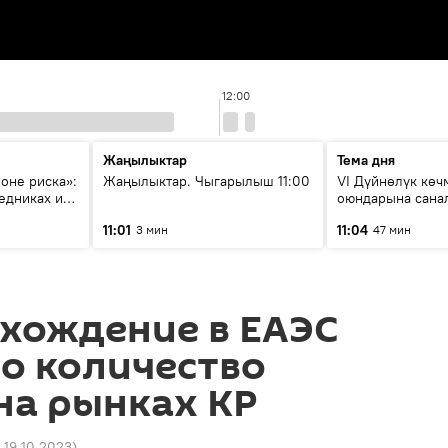
12:00
Жаңылыктар
Тема дня
зоне риска»:
Жаңылыктар. Чыгарылыш 11:00
VI Дүйнөлүк кө
едниках и
оюндарына сана
ия
калды: даярдык 
11:01
11:04
3 мин
47 мин
этапка жетти?
хождение в ЕАЭС
о количество
на рынках КР
1 19.10.2023
)