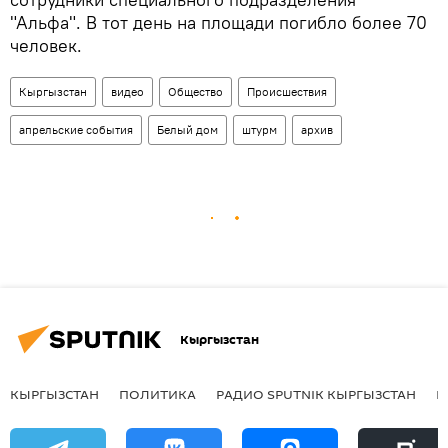
"Альфа". В тот день на площади погибло более 70
человек.
Кыргызстан
видео
Общество
Происшествия
апрельские события
Белый дом
штурм
архив
Кыргызстан
КЫРГЫЗСТАН
ПОЛИТИКА
РАДИО SPUTNIK КЫРГЫЗСТАН
Р