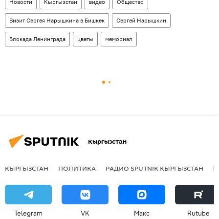
Новости
Кыргызстан
видео
Общество
Визит Сергея Нарышкина в Бишкек
Сергей Нарышкин
Блокада Ленинграда
цветы
мемориал
Кыргызстан
КЫРГЫЗСТАН
ПОЛИТИКА
РАДИО SPUTNIK КЫРГЫЗСТАН
Р
Telegram
VK
Макс
Rutube