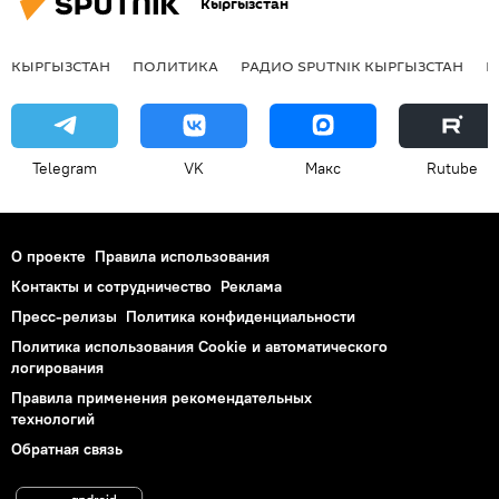
Кыргызстан
КЫРГЫЗСТАН
ПОЛИТИКА
РАДИО SPUTNIK КЫРГЫЗСТАН
Р
Telegram
VK
Макс
Rutube
О проекте
Правила использования
Контакты и сотрудничество
Реклама
Пресс-релизы
Политика конфиденциальности
Политика использования Cookie и автоматического
логирования
Правила применения рекомендательных
технологий
Обратная связь