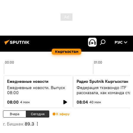
РУС
Кыргызстан
00:00
01:00
Ежедневные новости
Радио Sputnik Кыргызстан
Ежедневные новости. Выпуск
Федерация тхэквондо ITF
08:00
рассказала, как команда ста
жертвой мошенников
08:00
08:04
4 мин
40 мин
Вчера
Сегодня
К эфиру
г. Бишкек
89.3