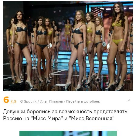
6
/13
©
Sputnik
/ Илья Питалев
/
Перейти в фотобанк
Девушки боролись за возможность представлять
Россию на "Мисс Мира" и "Мисс Вселенная"