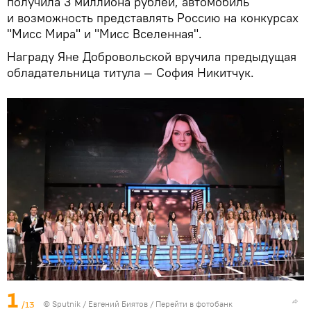
получила 3 миллиона рублей, автомобиль
и возможность представлять Россию на конкурсах
"Мисс Мира" и "Мисс Вселенная".
Награду Яне Добровольской вручила предыдущая
обладательница титула — София Никитчук.
1
/13
©
Sputnik
/ Евгений Биятов
/
Перейти в фотобанк