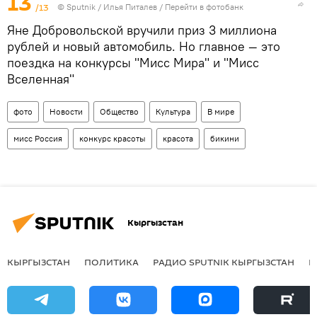
13
/13
©
Sputnik
/ Илья Питалев
/
Перейти в фотобанк
Яне Добровольской вручили приз 3 миллиона
рублей и новый автомобиль. Но главное — это
поездка на конкурсы "Мисс Мира" и "Мисс
Вселенная"
фото
Новости
Общество
Культура
В мире
мисс Россия
конкурс красоты
красота
бикини
Кыргызстан
КЫРГЫЗСТАН
ПОЛИТИКА
РАДИО SPUTNIK КЫРГЫЗСТАН
Р