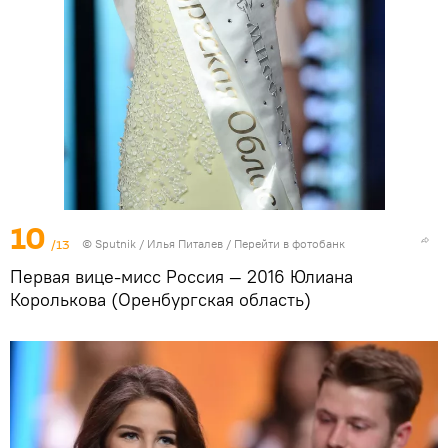
10
/13
©
Sputnik
/ Илья Питалев
/
Перейти в фотобанк
Первая вице-мисс Россия — 2016 Юлиана
Королькова (Оренбургская область)