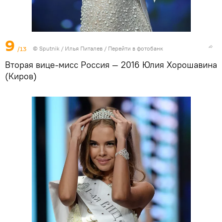
9
/13
©
Sputnik
/ Илья Питалев
/
Перейти в фотобанк
Вторая вице-мисс Россия — 2016 Юлия Хорошавина
(Киров)