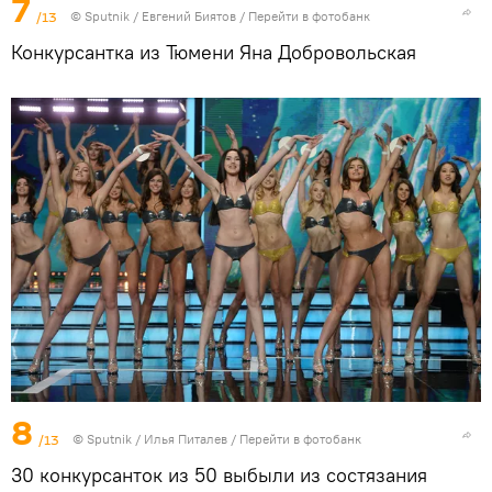
7
/13
©
Sputnik
/ Евгений Биятов
/
Перейти в фотобанк
Конкурсантка из Тюмени Яна Добровольская
8
/13
©
Sputnik
/ Илья Питалев
/
Перейти в фотобанк
30 конкурсанток из 50 выбыли из состязания