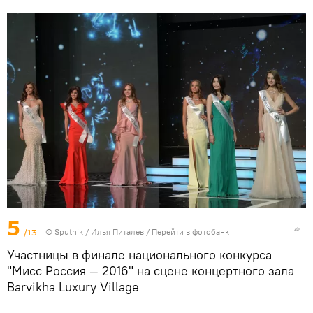
5
/13
©
Sputnik
/ Илья Питалев
/
Перейти в фотобанк
Участницы в финале национального конкурса
"Мисс Россия — 2016" на сцене концертного зала
Barvikha Luxury Village