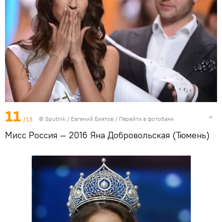
11
/13
©
Sputnik
/ Евгений Биятов
/
Перейти в фотобанк
Мисс Россия — 2016 Яна Добровольская (Тюмень)