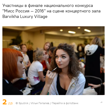
Участницы в финале национального конкурса
"Мисс Россия — 2016" на сцене концертного зала
Barvikha Luxury Village
2
/13
©
Sputnik
/ Илья Питалев
/
Перейти в фотобанк