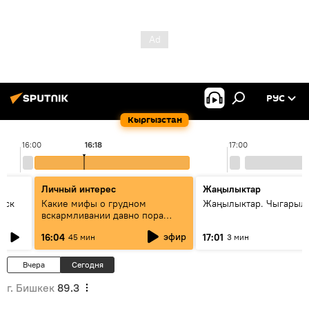
РУС
Кыргызстан
16:00
16:18
17:00
Личный интерес
Жаңылыктар
уск
Какие мифы о грудном
Жаңылыктар. Чыгарыл
вскармливании давно пора
оставить в прошлом - совета
эфир
16:04
17:01
45 мин
3 мин
врача
Вчера
Сегодня
г. Бишкек
89.3