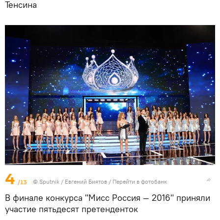
Тенсина
4
/13
©
Sputnik
/ Евгений Биятов
/
Перейти в фотобанк
В финале конкурса "Мисс Россия — 2016" приняли
участие пятьдесят претенденток