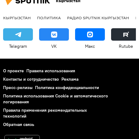
Кыргызстан
КЫРГЫЗСТАН
ПОЛИТИКА
РАДИО SPUTNIK КЫРГЫЗСТАН
Р
Telegram
VK
Макс
Rutube
О проекте
Правила использования
Контакты и сотрудничество
Реклама
Пресс-релизы
Политика конфиденциальности
Политика использования Cookie и автоматического
логирования
Правила применения рекомендательных
технологий
Обратная связь