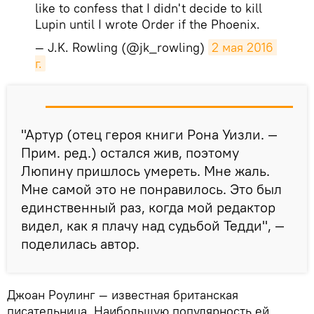
like to confess that I didn't decide to kill
Lupin until I wrote Order if the Phoenix.
— J.K. Rowling (@jk_rowling)
2 мая 2016 
г.
"Артур (отец героя книги Рона Уизли. —
Прим. ред.) остался жив, поэтому
Люпину пришлось умереть. Мне жаль.
Мне самой это не понравилось. Это был
единственный раз, когда мой редактор
видел, как я плачу над судьбой Тедди", —
поделилась автор.
Джоан Роулинг — известная британская
писательница. Наибольшую популярность ей