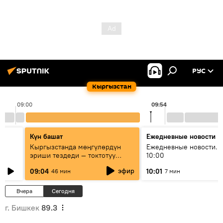
РУС
Кыргызстан
09:00
09:54
Күн башат
Ежедневные новости
Кыргызстанда мөңгүлөрдүн
Ежедневные новости. 
эриши тездеди — токтотуу
10:00
мүмкүн эмеспи?
эфир
09:04
10:01
46 мин
7 мин
Вчера
Сегодня
г. Бишкек
89.3