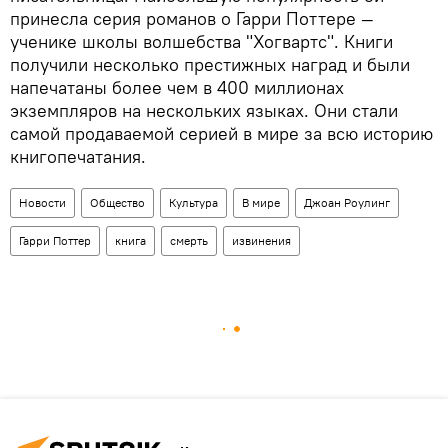
принесла серия романов о Гарри Поттере —
ученике школы волшебства "Хогвартс". Книги
получили несколько престижных наград и были
напечатаны более чем в 400 миллионах
экземпляров на нескольких языках. Они стали
самой продаваемой серией в мире за всю историю
книгопечатания.
Новости
Общество
Культура
В мире
Джоан Роулинг
Гарри Поттер
книга
смерть
извинения