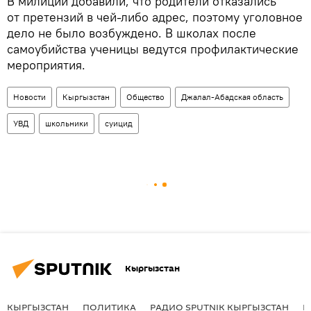
В милиции добавили, что родители отказались
от претензий в чей-либо адрес, поэтому уголовное
дело не было возбуждено. В школах после
самоубийства ученицы ведутся профилактические
мероприятия.
Новости
Кыргызстан
Общество
Джалал-Абадская область
УВД
школьники
суицид
Кыргызстан
КЫРГЫЗСТАН
ПОЛИТИКА
РАДИО SPUTNIK КЫРГЫЗСТАН
Р