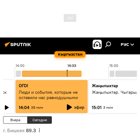
РУС
Кыргызстан
14:00
14:33
15:00
ОГО!
Жаңылыктар
уск
Люди и события, которые не
Жаңылыктар. Чыгарыл
оставили нас равнодушными
эфир
14:04
15:01
38 мин
3 мин
Вчера
Сегодня
г. Бишкек
89.3