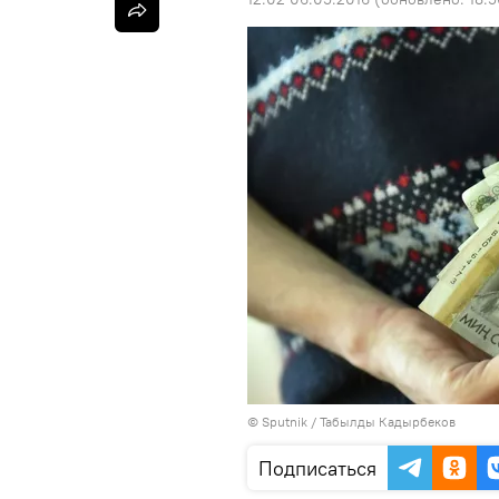
©
Sputnik / Табылды Кадырбеков
Подписаться