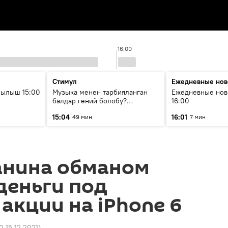
16:00
Стимул
Ежедневные нов
рылыш 15:00
Музыка менен тарбияланган
Ежедневные нов
балдар гений болобу?
16:00
Кыргыздын жашоосунда
15:04
16:01
49 мин
7 мин
музыканын орду
анина обманом
деньги под
акции на iPhone 6
0 15.12.2021
)