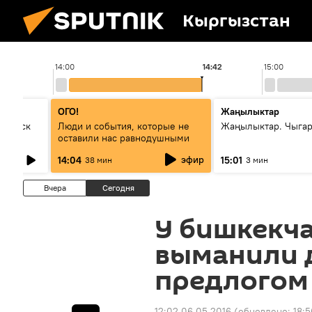
Кыргызстан
14:00
14:42
15:00
ОГО!
Жаңылыктар
Выпуск
Люди и события, которые не
Жаңылыктар. Чыга
оставили нас равнодушными
эфир
14:04
15:01
38 мин
3 мин
Вчера
Сегодня
У бишкекч
выманили 
предлогом 
12:02 06.05.2016
(обновлено:
18:5