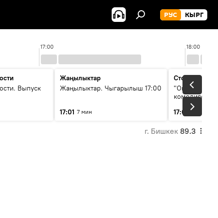
РУС
КЫРГ
17:00
18:00
ости
Жаңылыктар
Стоп кадр
ости. Выпуск
Жаңылыктар. Чыгарылыш 17:00
"Окен ава" —
комедиясы
17:01
17:08
7 мин
34 мин
г. Бишкек
89.3