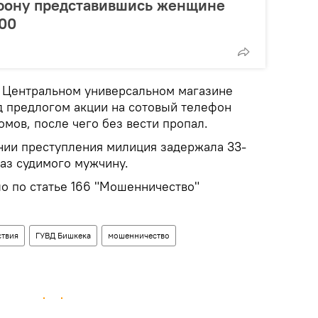
фону представившись женщине
800
 в Центральном универсальном магазине
д предлогом акции на сотовый телефон
омов, после чего без вести пропал.
ии преступления милиция задержала 33-
раз судимого мужчину.
о по статье 166 "Мошенничество"
твия
ГУВД Бишкека
мошенничество