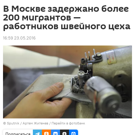
В Москве задержано более
200 мигрантов —
работников швейного цеха
16:59 23.05.2016
©
Sputnik
/ Артем Житенев
/
Перейти в фотобанк
Подписаться