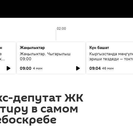
02:00
н
Жаңылыктар
Күн башат
е
Жаңылыктар. Чыгарылыш
Кыргызстанда мөңгүл
х
09:00
эриши тездеди — токт
мүмкүн эмеспи?
09:00
09:04
4 мин
46 мин
экс-депутат ЖК
тиру в самом
ебоскребе