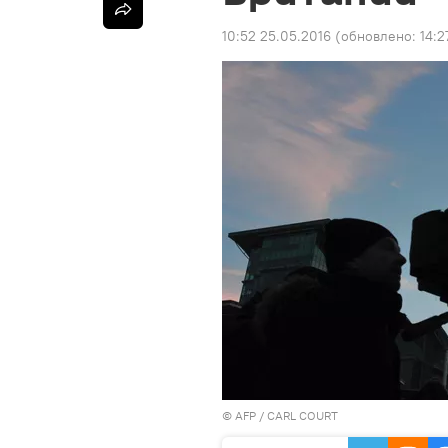
10:52 25.05.2016
(обновлено:
14:2
©
AFP
/ CARL COURT