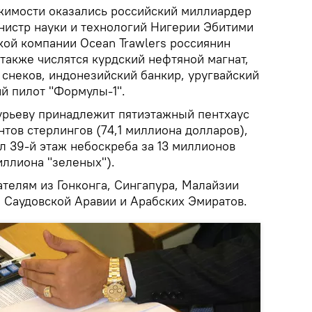
жимости оказались российский миллиардер
нистр науки и технологий Нигерии Эбитими
кой компании Ocean Trawlers россиянин
также числятся курдский нефтяной магнат,
 снеков, индонезийский банкир, уругвайский
й пилот "Формулы-1".
Гурьеву принадлежит пятиэтажный пентхаус
тов стерлингов (74,1 миллиона долларов),
л 39-й этаж небоскреба за 13 миллионов
иллиона "зеленых").
ателям из Гонконга, Сингапура, Малайзии
из Саудовской Аравии и Арабских Эмиратов.