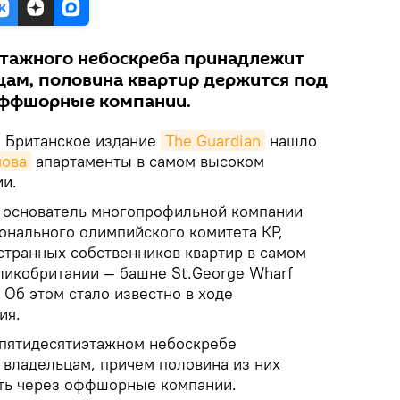
этажного небоскреба принадлежит
ам, половина квартир держится под
оффшорные компании.
.
Британское издание
The Guardian
нашло
ова
апартаменты в самом высоком
ии.
основатель многопрофильной компании
ионального олимпийского комитета КР,
странных собственников квартир в самом
икобритании — башне St.George Wharf
 Об этом стало известно в ходе
ия.
в пятидесятиэтажном небоскребе
владельцам, причем половина из них
сть через оффшорные компании.