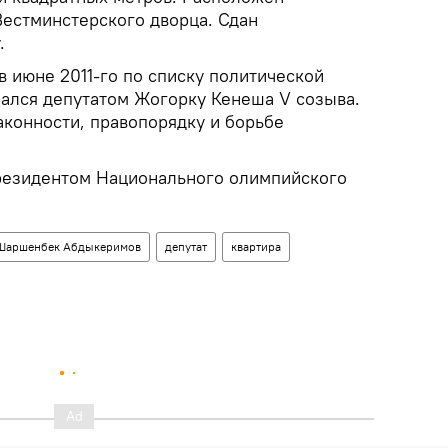
Вестминстерского дворца. Сдан
у.
июне 2011-го по списку политической
рался депутатом Жогорку Кенеша V созыва.
аконности, правопорядку и борьбе
президентом Национального олимпийского
Шаршенбек Абдыкеримов
депутат
квартира