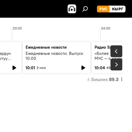
РУС
КЫРГ
03:00
04:00
Ежедневные новости
Радио Sputnik Кыр
өрдүн
Ежедневные новости. Выпуск
«Более 1200 сёл в 
отуу
10:00
МЧС — о климате, 
системе оповещен
10:01
10:04
3 мин
49 мин
населения
г. Бишкек
89.3