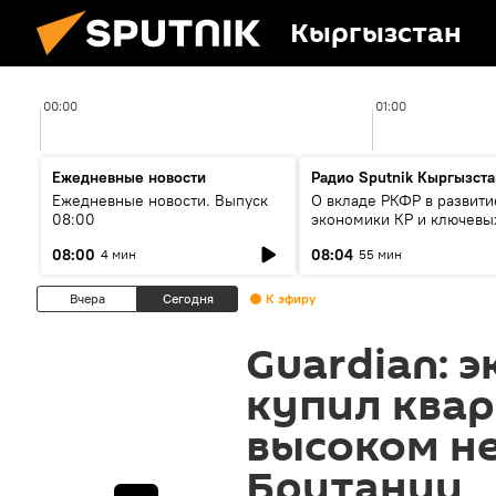
Кыргызстан
00:00
01:00
Ежедневные новости
Радио Sputnik Кыргызста
Ежедневные новости. Выпуск
О вкладе РКФР в развити
08:00
экономики КР и ключевы
секторах до 2030 года
08:00
08:04
4 мин
55 мин
Вчера
Сегодня
К эфиру
Guardian: 
купил квар
высоком н
Британии