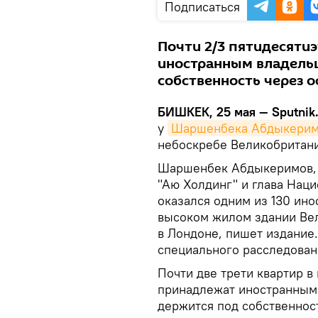
Подписаться
Почти 2/3 пятидесяти
иностранным владельц
собственность через 
БИШКЕК, 25 мая — Sputnik
у
Шаршенбека Абдыкерим
небоскребе Великобритан
Шаршенбек Абдыкеримов, 
"Аю Холдинг" и глава Нац
оказался одним из 130 ино
высоком жилом здании Вел
в Лондоне, пишет издание.
специального расследован
Почти две трети квартир 
принадлежат иностранным 
держится под собственно