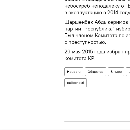
небоскреб неподалеку от 
в эксплуатацию в 2014 год
Шаршенбек Абдыкеримов в 
партии "Республика" изби
Был членом Комитета по з
с преступностью.
29 мая 2015 года избран 
комитета КР.
Новости
Общество
В мире
небоскреб