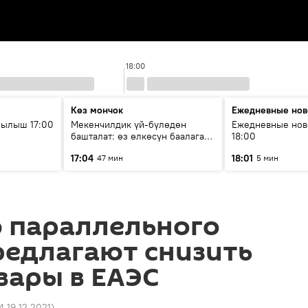
18:00
Көз мончок
Ежедневные нов
рылыш 17:00
Мекенчилдик үй-бүлөдөн
Ежедневные нов
башталат: өз өлкөсүн баалаган
18:00
муунду кантип тарбиялоо
17:04
18:01
47 мин
5 мин
керек?
 параллельного
редлагают снизить
вары в ЕАЭС
4 19.12.2021
)