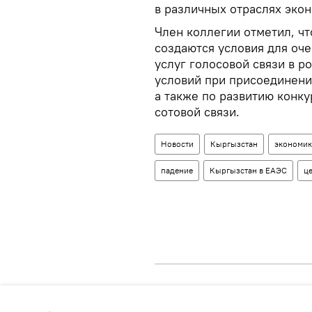
в различных отраслях экон
Член коллегии отметил, чт
создаются условия для оче
услуг голосовой связи в 
условий при присоединени
а также по развитию конк
сотовой связи.
Новости
Кыргызстан
экономик
падение
Кыргызстан в ЕАЭС
ц