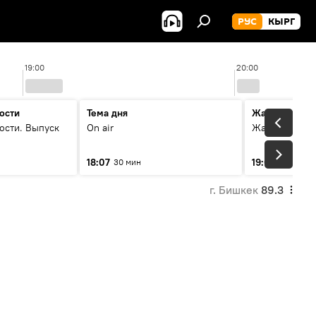
РУС
КЫРГ
19:00
20:00
ости
Тема дня
Жаңылыктар
ости. Выпуск
On air
Жаңылыктар.
18:07
19:01
30 мин
11 мин
г. Бишкек
89.3