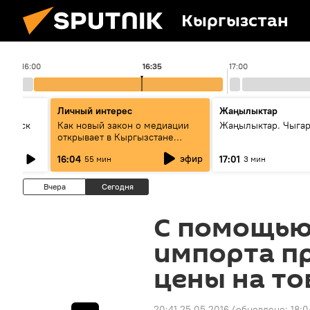
Кыргызстан
16:00
16:35
17:00
Личный интерес
Жаңылыктар
Выпуск
Как новый закон о медиации
Жаңылыктар. Чыга
открывает в Кыргызстане
культуру диалога
эфир
16:04
17:01
55 мин
3 мин
Вчера
Сегодня
С помощью
импорта п
цены на то
20:41 25.05.2016
(обновлено:
18:0