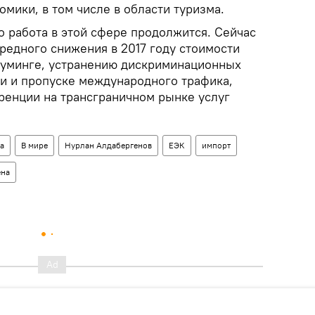
омики, в том числе в области туризма.
о работа в этой сфере продолжится. Сейчас
редного снижения в 2017 году стоимости
роуминге, устранению дискриминационных
и и пропуске международного трафика,
уренции на трансграничном рынке услуг
а
В мире
Нурлан Алдабергенов
ЕЭК
импорт
ена