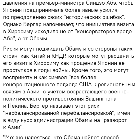
давления на премьер-министра Синдзо Абэ, чтобы
Япония предпринимала более явные усилия
по преодолению своих "исторических ошибок".
Однако Бергер напоминает, что инициатива визита
в Хиросиму исходила не от "консерваторов вроде
Абэ", а от Обамы.
Риски могут поджидать Обаму и со стороны таких
стран, как Китай и КНДР, которые могут расценить
его визит в Хиросиму как прощение Японии ее
проступков в годы войны. Кроме того, это могут
воспринять и как символ "все более
конфронтационного подхода США к региональным
связям в Азии" с учетом возрастающего военно-
политического противостояния Вашингтона
и Пекина. Бергер называет этот риск
"несбалансированной перебалансировкой", имея
в виду курс администрации Обамы на "разворот
к Азии".
"Можно надеяться, что Обама найдет способ