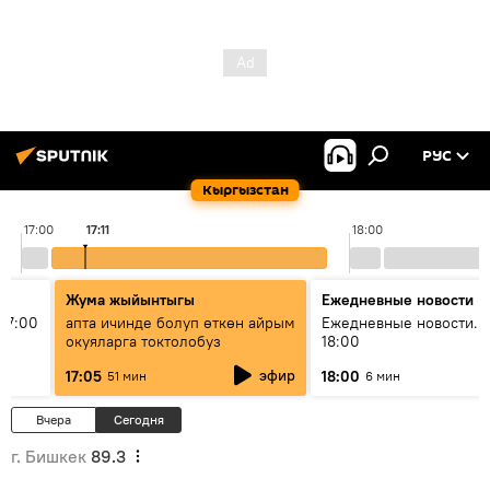
РУС
Кыргызстан
17:00
17:11
18:00
Жума жыйынтыгы
Ежедневные новости
17:00
апта ичинде болуп өткөн айрым
Ежедневные новости. 
окуяларга токтолобуз
18:00
эфир
17:05
18:00
51 мин
6 мин
Вчера
Сегодня
г. Бишкек
89.3