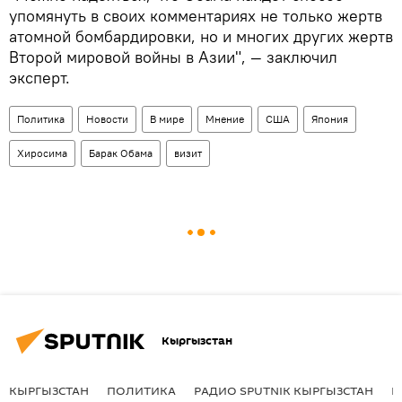
упомянуть в своих комментариях не только жертв
атомной бомбардировки, но и многих других жертв
Второй мировой войны в Азии", — заключил
эксперт.
Политика
Новости
В мире
Мнение
США
Япония
Хиросима
Барак Обама
визит
Кыргызстан
КЫРГЫЗСТАН
ПОЛИТИКА
РАДИО SPUTNIK КЫРГЫЗСТАН
Р