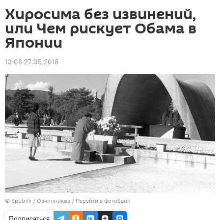
Хиросима без извинений,
или Чем рискует Обама в
Японии
10:06 27.05.2016
©
Sputnik
/ Овчинников
/
Перейти в фотобанк
Подписаться