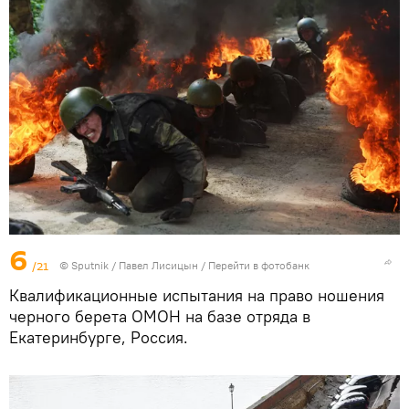
6
/21
©
Sputnik
/ Павел Лисицын
/
Перейти в фотобанк
Квалификационные испытания на право ношения
черного берета ОМОН на базе отряда в
Екатеринбурге, Россия.