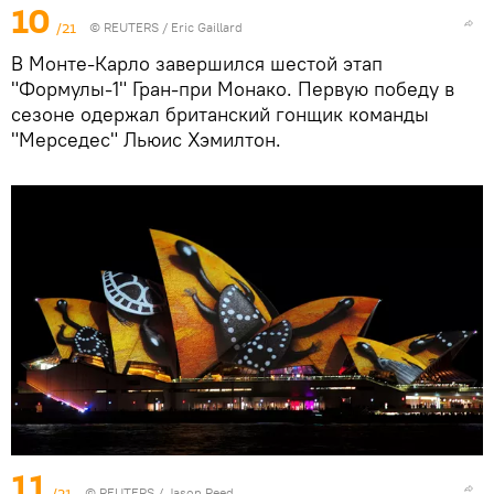
10
/21
©
REUTERS
/ Eric Gaillard
В Монте-Карло завершился шестой этап
"Формулы-1" Гран-при Монако. Первую победу в
сезоне одержал британский гонщик команды
"Мерседес" Льюис Хэмилтон.
11
/21
©
REUTERS
/ Jason Reed