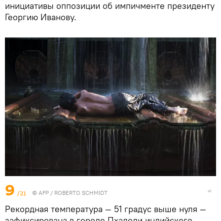
инициативы оппозиции об импичменте президенту
Георгию Иванову.
9
/21
©
AFP
/ ROBERTO SCHMIDT
Рекордная температура — 51 градус выше нуля —
зафиксирована в городе Пхалоди индийского