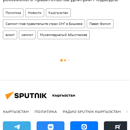
Политика
Новости
Кыргызстан
Саммит глав правительств стран СНГ в Бишкеке
Павел Филип
визит
саммит
Мухаммедкалый Абылгазиев
Кыргызстан
КЫРГЫЗСТАН
ПОЛИТИКА
РАДИО SPUTNIK КЫРГЫЗСТАН
Р