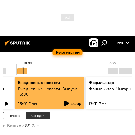
РУС
Кыргызстан
16:04
17:00
Ежедневные новости
Жаңылыктар
ан
Ежедневные новости. Выпуск
Жаңылыктар. Чыгарыл
16:00
эфир
16:01
17:01
7 мин
7 мин
Вчера
Сегодня
г. Бишкек
89.3