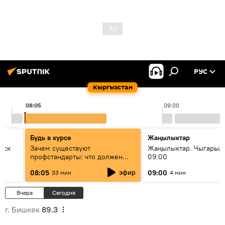
РУС
Кыргызстан
08:05
09:00
Будь в курсе
Жаңылыктар
уск
Зачем существуют
Жаңылыктар. Чыгары
профстандарты: что должен
09:00
знать каждый специалист о
эфир
08:05
09:00
33 мин
4 мин
своей профессии
Вчера
Сегодня
г. Бишкек
89.3