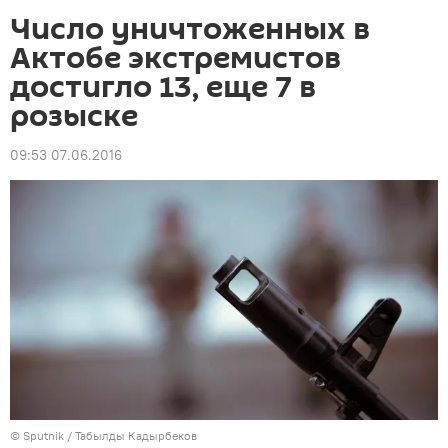
Число уничтоженных в
Актобе экстремистов
достигло 13, еще 7 в
розыске
09:53 07.06.2016
©
Sputnik / Табылды Кадырбеков