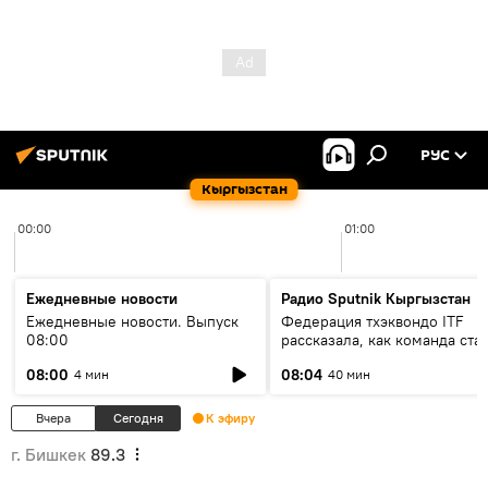
РУС
Кыргызстан
00:00
01:00
Ежедневные новости
Радио Sputnik Кыргызстан
Ежедневные новости. Выпуск
Федерация тхэквондо ITF
08:00
рассказала, как команда ста
жертвой мошенников
08:00
08:04
4 мин
40 мин
Вчера
Сегодня
К эфиру
г. Бишкек
89.3