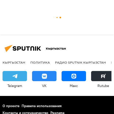
Кыргызстан
КЫРГЫЗСТАН
ПОЛИТИКА
РАДИО SPUTNIK КЫРГЫЗСТАН
Р
Telegram
VK
Макс
Rutube
О проекте
Правила использования
Контакты и сотрудничество
Реклама