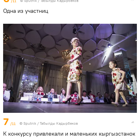
/11
©
Sputnik / Табылды Кадырбеков
Одна из участниц
7
/11
©
Sputnik / Табылды Кадырбеков
К конкурсу привлекали и маленьких кыргызстанок