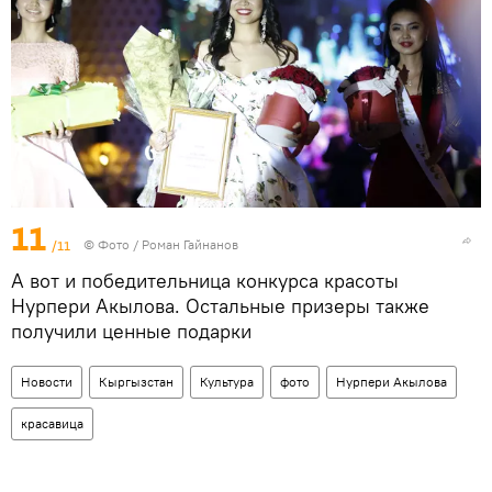
11
/11
© Фото / Роман Гайнанов
А вот и победительница конкурса красоты
Нурпери Акылова. Остальные призеры также
получили ценные подарки
Новости
Кыргызстан
Культура
фото
Нурпери Акылова
красавица