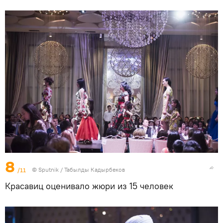
8
/11
©
Sputnik / Табылды Кадырбеков
Красавиц оценивало жюри из 15 человек