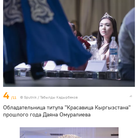
4
/11
©
Sputnik / Табылды Кадырбеков
Обладательница титула "Красавица Кыргызстана"
прошлого года Даяна Омуралиева