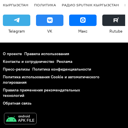
КЫРГЫЗСТАН
ПОЛИТИКА
РАДИО SPUTNIK КЫРГЫЗСТАН
Р
Telegram
VK
Макс
Rutube
О проекте
Правила использования
Контакты и сотрудничество
Реклама
Пресс-релизы
Политика конфиденциальности
Политика использования Cookie и автоматического
логирования
Правила применения рекомендательных
технологий
Обратная связь