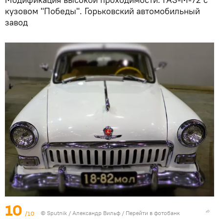
кузовом "Победы". Горьковский автомобильный
завод
10
/10
©
Sputnik
/ Александр Вильф
/
Перейти в фотобанк