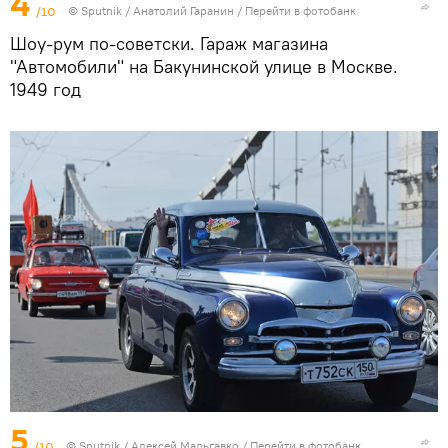
4
/10
©
Sputnik
/ Анатолий Гаранин
/
Перейти в фотобанк
Шоу-рум по-советски. Гараж магазина
"Автомобили" на Бакунинской улице в Москве.
1949 год
5
/10
©
Sputnik
/ Алексей Мальгавко
/
Перейти в фотобанк