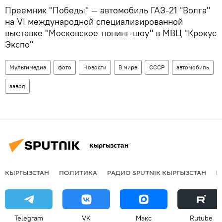
Преемник "Победы" — автомобиль ГАЗ-21 "Волга"
на VI международной специализированной
выставке "Московское тюнинг-шоу" в МВЦ "Крокус
Экспо"
Мультимедиа
фото
Новости
В мире
СССР
автомобиль
завод
Кыргызстан
КЫРГЫЗСТАН
ПОЛИТИКА
РАДИО SPUTNIK КЫРГЫЗСТАН
Р
Telegram
VK
Макс
Rutube