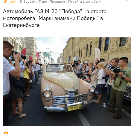
/10
©
Sputnik
/ Павел Лисицын
/
Перейти в фотобанк
Автомобиль ГАЗ М-20 "Победа" на старта
мотопробега "Марш знамени Победы" в
Екатеринбурге