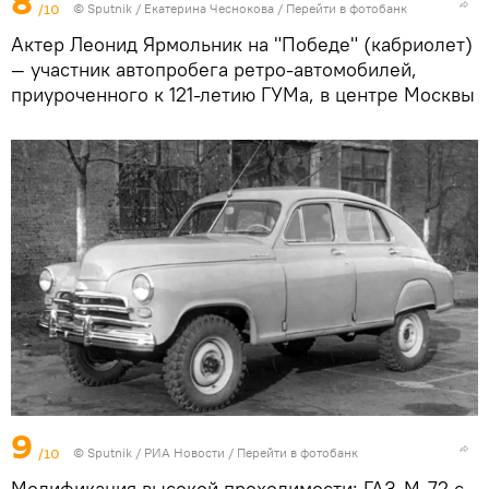
8
/10
©
Sputnik
/ Екатерина Чеснокова
/
Перейти в фотобанк
Актер Леонид Ярмольник на "Победе" (кабриолет)
— участник автопробега ретро-автомобилей,
приуроченного к 121-летию ГУМа, в центре Москвы
9
/10
©
Sputnik
/ РИА Новости
/
Перейти в фотобанк
Модификация высокой проходимости: ГАЗ-М-72 с