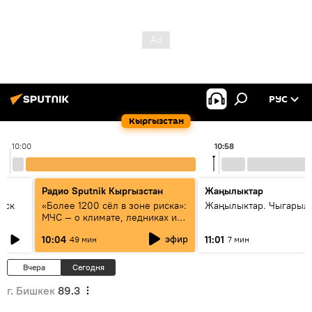
РУС
Кыргызстан
10:00
10:58
Радио Sputnik Кыргызстан
Жаңылыктар
уск
«Более 1200 сёл в зоне риска»:
Жаңылыктар. Чыгарылы
МЧС — о климате, ледниках и
системе оповещения
эфир
10:04
11:01
49 мин
7 мин
населения
Вчера
Сегодня
г. Бишкек
89.3