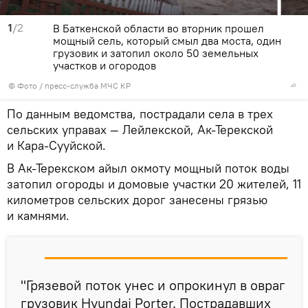
1
/2
В Баткенской области во вторник прошел
мощный сель, который смыл два моста, один
грузовик и затопил около 50 земельных
участков и огородов
© Фото / пресс-служба МЧС КР
По данным ведомства, пострадали села в трех
сельских управах — Лейлекской, Ак-Терекской
и Кара-Сууйской.
В Ак-Терекском айыл окмоту мощный поток воды
затопил огороды и домовые участки 20 жителей, 11
километров сельских дорог занесены грязью
и камнями.
"Грязевой поток унес и опрокинул в овраг
грузовик Hyundai Porter. Пострадавших