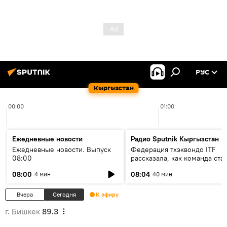
РУС
Кыргызстан
00:00
01:00
Ежедневные новости
Радио Sputnik Кыргызстан
Ежедневные новости. Выпуск
Федерация тхэквондо ITF
08:00
рассказала, как команда ста
жертвой мошенников
08:00
08:04
4 мин
40 мин
Вчера
Сегодня
К эфиру
г. Бишкек
89.3