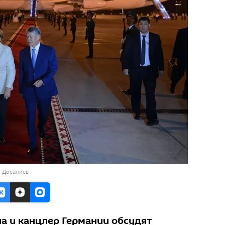
н Досалиев
а и канцлер Германии обсудят