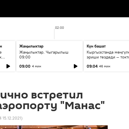
02:00
н
Жаңылыктар
Күн башат
е
Жаңылыктар. Чыгарылыш
Кыргызстанда мөңгүл
х
09:00
эриши тездеди — токт
мүмкүн эмеспи?
09:00
09:04
4 мин
46 мин
ично встретил
аэропорту "Манас"
4 15.12.2021
)