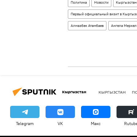
Политика
Новости
Кыргызстан
Первый официальный визит в Кыргызс
Алмазбек Атамбаев
Ангела Меркел
Кыргызстан
КЫРГЫЗСТАН
П
Telegram
VK
Макс
Rutub