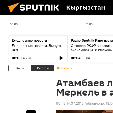
Кыргызстан
00:00
01:00
Ежедневные новости
Радио Sputnik Кыргызста
Ежедневные новости. Выпуск
О вкладе РКФР в развити
08:00
экономики КР и ключевы
секторах до 2030 года
08:00
08:04
4 мин
55 мин
Вчера
Сегодня
К эфиру
Атамбаев л
Меркель в 
00:46 14.07.2016
(обновлено:
18:5