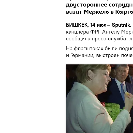
двустороннее сотрудн
визит Меркель в Кыргы
БИШКЕК, 14 июл— Sputnik.
канцлера ФРГ Ангелу Мерке
сообщила пресс-служба гл
На флагштоках были подн
и Германии, выстроен поче