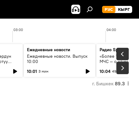
РУС
КЫРГ
03:00
04:00
Ежедневные новости
Радио Sputnik Кыр
өрдүн
Ежедневные новости. Выпуск
«Более 1200 сёл в 
отуу
10:00
МЧС — о климате, 
системе оповещен
10:01
10:04
3 мин
49 мин
населения
г. Бишкек
89.3