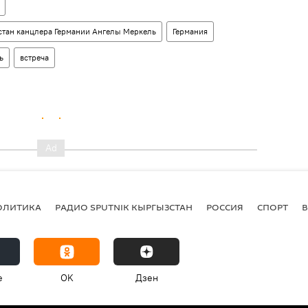
тан канцлера Германии Ангелы Меркель
Германия
ь
встреча
ОЛИТИКА
РАДИО SPUTNIK КЫРГЫЗСТАН
РОССИЯ
СПОРТ
e
OK
Дзен