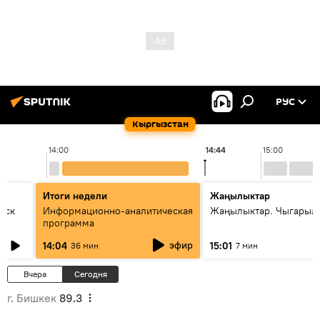
РУС
Кыргызстан
14:00
14:44
15:00
Итоги недели
Жаңылыктар
уск
Информационно-аналитическая
Жаңылыктар. Чыгарыл
программа
эфир
14:04
15:01
36 мин
7 мин
Вчера
Сегодня
г. Бишкек
89.3