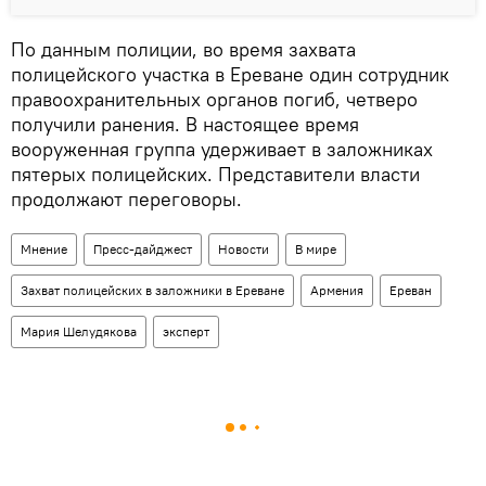
По данным полиции, во время захвата
полицейского участка в Ереване один сотрудник
правоохранительных органов погиб, четверо
получили ранения. В настоящее время
вооруженная группа удерживает в заложниках
пятерых полицейских. Представители власти
продолжают переговоры.
Мнение
Пресс-дайджест
Новости
В мире
Захват полицейских в заложники в Ереване
Армения
Ереван
Мария Шелудякова
эксперт