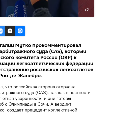
италий Мутко прокомментировал
арбитражного суда (CAS), который
ского комитета России (ОКР) к
иации легкоатлетических федераций
е отстранение российских легкоатлетов
 Рио-де-Жанейро.
л, что российская сторона огорчена
тражного суда (CAS), так как в честности
лютная уверенность, и они готовы
об с Олимпиады в Сочи. А вердикт
ко, создает прецедент коллективной