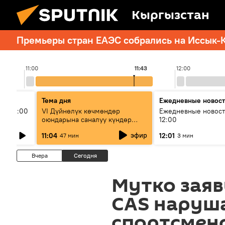
Кыргызстан
Премьеры стран ЕАЭС собрались на Иссык-К
11:00
11:43
12:00
Тема дня
Ежедневные новос
ыш 11:00
VI Дүйнөлүк көчмөндөр
Ежедневные новост
оюндарына саналуу күндөр
12:00
калды: даярдык иштери кайсы
эфир
11:04
12:01
47 мин
3 мин
этапка жетти?
Вчера
Сегодня
Мутко заяв
CAS наруша
спортсмен