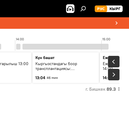
РУС
КЫРГ
14:00
15:00
Күн башат
Ежедневные 
гарылыш 13:00
Кыргызстандагы боор
Ежедневные н
трансплантациясы:
14:00
жетишкендиктер жана өнүгүү
13:04
14:01
46 мин
3 мин
келечеги
г. Бишкек
89.3