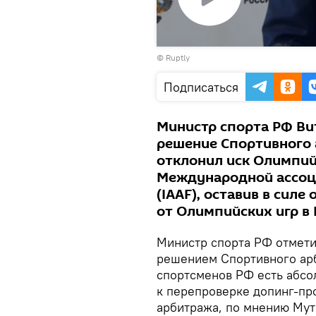
Воспроизвести
©
Ruptly
видео
Подписаться
Министр спорта РФ В
решение Спортивного 
отклонил иск Олимпий
Международной ассоц
(IAAF), оставив в сил
от Олимпийских игр в
Министр спорта РФ отмети
решением Спортивного арби
спортсменов РФ есть абсо
к перепроверке допинг-пр
арбитража, по мнению Мут