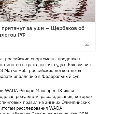
 притянут за уши — Щербаков об
тлетов РФ
а, российские спортсмены продолжат
остоинство в гражданских судах. Как заявил
S Матье Риб, российские легкоатлеты
 подать апелляцию в Федеральный суд
ии WADA Ричард Макларен 18 июля
одовал результаты расследования, которое
опинговых правил на зимних Олимпийских
По итогам расследования WADA
нить сборную России от летних Игр-2016