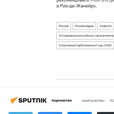
в Рио-де-Жанейро.
Россия
Мультимедиа
Новости
Отстранение российских легкоатлетов
Спортивный арбитражный суд (CAS)
Кыргызстан
КЫРГЫЗСТАН
П