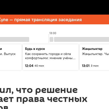
уле — прямая трансляция заседания
13:00
ти
Будь в курсе
Жаңылыктар
и. Выпуск
Как сохранить города и сёла
Жаңылыктар. Чы
комфортными: мнение учёных
Евразии
12:04
13:01
40 мин
3 мин
ил, что решение
ет права честных
ов