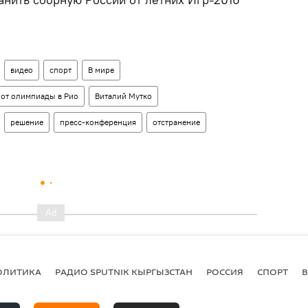
видео
спорт
В мире
 от олимпиады в Рио
Виталий Мутко
решение
пресс-конференция
отстранение
ОЛИТИКА
РАДИО SPUTNIK КЫРГЫЗСТАН
РОССИЯ
СПОРТ