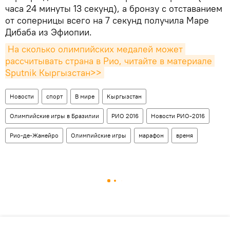
часа 24 минуты 13 секунд), а бронзу с отставанием
от соперницы всего на 7 секунд получила Маре
Дибаба из Эфиопии.
На сколько олимпийских медалей может 
рассчитывать страна в Рио, читайте в материале 
Sputnik Кыргызстан>>
Новости
спорт
В мире
Кыргызстан
Олимпийские игры в Бразилии
РИО 2016
Новости РИО-2016
Рио-де-Жанейро
Олимпийские игры
марафон
время