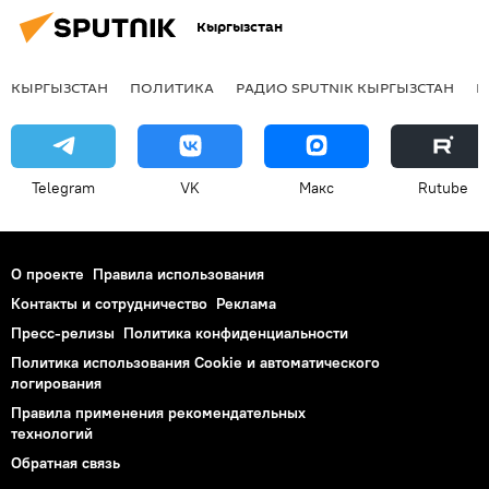
Кыргызстан
КЫРГЫЗСТАН
ПОЛИТИКА
РАДИО SPUTNIK КЫРГЫЗСТАН
Р
Telegram
VK
Макс
Rutube
О проекте
Правила использования
Контакты и сотрудничество
Реклама
Пресс-релизы
Политика конфиденциальности
Политика использования Cookie и автоматического
логирования
Правила применения рекомендательных
технологий
Обратная связь