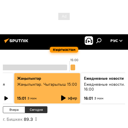
РУС
Кыргызстан
15:00
Жаңылыктар
Ежедневные новости
кая
Жаңылыктар. Чыгарылыш 15:00
Ежедневные новости. 
16:00
эфир
15:01
16:01
3 мин
3 мин
Вчера
Сегодня
г. Бишкек
89.3